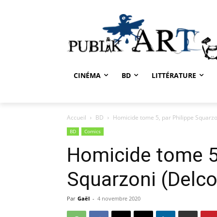
CINÉMA
BD
LITTÉRATURE
Accueil
BD
Homicide tome 5, par Philippe Squarzo
BD
Comics
Homicide tome 5,
Squarzoni (Delco
Par
Gaël
-
4 novembre 2020