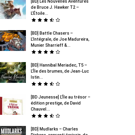
[BD] Les Nouvelles Aventures
de Bruce J. Hawker T2 –
L’Étoile...
[BD] Battle Chasers –
L’Intégrale, de Joe Madureira,
Munier Sharrieff &...
[BD] Hannibal Meriadec, T5 –
L’Île des brumes, de Jean-Luc
Istin...
[BD Jeunesse] L’Île au trésor –
édition prestige, de David
Chauvel...
[BD] Mudlarks – Charles
Dickens, apprenti écrivain, de