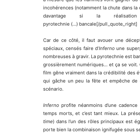
incohérences (notamment la chute dans la ca
davantage si la réalisation ét
pyrotechnie (…) bancale[/pull_quote_right]
Car de ce côté, il faut avouer une décep
spéciaux, censés faire d’
Inferno
une superp
nombreuses à gravir. La pyrotechnie est ban
grossièrement numériques… et ça se voit. C
film gêne vraiment dans la crédibilité des é
qui gâche un peu la fête et empêche de 
scénario.
Inferno
profite néanmoins d’une cadence s
temps morts, et c’est tant mieux. La pré
time
) dans l’un des rôles principaux est é
porte bien la combinaison ignifugée sous se