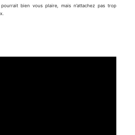
o
pourrait bien vous plaire
,
mais n’attachez pas trop
x.