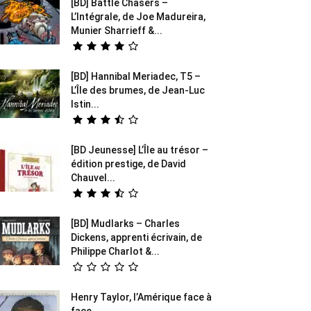
[BD] Battle Chasers –
L’Intégrale, de Joe Madureira,
Munier Sharrieff &...
[BD] Hannibal Meriadec, T5 –
L’Île des brumes, de Jean-Luc
Istin...
[BD Jeunesse] L’Île au trésor –
édition prestige, de David
Chauvel...
[BD] Mudlarks – Charles
Dickens, apprenti écrivain, de
Philippe Charlot &...
Henry Taylor, l’Amérique face à
face