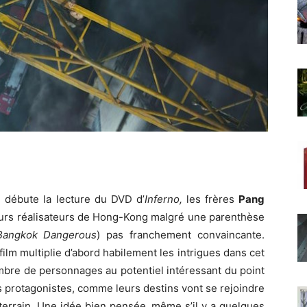
 débute la lecture du DVD d’
Inferno,
les frères
Pang
leurs réalisateurs de Hong-Kong malgré une parenthèse
Bangkok Dangerous
) pas franchement convaincante.
e film multiplie d’abord habilement les intrigues dans cet
mbre de personnages au potentiel intéressant du point
s protagonistes, comme leurs destins vont se rejoindre
errain. Une idée bien pensée, même s’il y a quelques