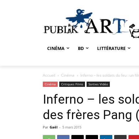
CINÉMA
BD
LITTÉRATURE
Accueil
Cinéma
Inferno – les soldats du feu : un fi
Cinéma
Critiques Films
Sorties Vidéo
Inferno – les sol
des frères Pang 
Par
Gaël
-
5 mars 2015