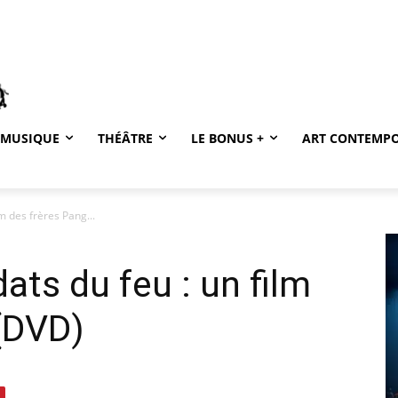
MUSIQUE
THÉÂTRE
LE BONUS +
ART CONTEMP
lm des frères Pang...
dats du feu : un film
(DVD)