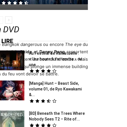
en DVD
 LIRE
e
Bangkok dangerous
ou encore
The eye
du
s, hein),
Oxide
et
Danny Pang
ressortent
Au Festival de Ramatuelle :
éros se balancent au bout d’une corde… Mais
« Une heure à t’attendre » ou
une...
llywoodienne qui plonge un immense building
s du feu vont devoir se battre.
[Manga] Hunt – Beast Side,
volume 01, de Ryo Kawakami
&...
[BD] Beneath the Trees Where
Nobody Sees T2 – Rite of...