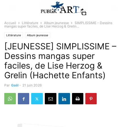
Accueil
Littérature
Album jeunesse
SIMPLISSIME – Dessins
mangas super faciles, de Lise Herzog & Grelin...
Littérature
Album jeunesse
[JEUNESSE] SIMPLISSIME –
Dessins mangas super
faciles, de Lise Herzog &
Grelin (Hachette Enfants)
Par
Gaël
-
21 juin 2026