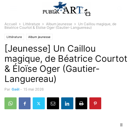
Accueil
Littérature
Album jeunesse
Un Caillou magique, de
Béatrice Courtot & Éloïse Oger (Gautier-Languereau)
Littérature
Album jeunesse
[Jeunesse] Un Caillou
magique, de Béatrice Courtot
& Éloïse Oger (Gautier-
Languereau)
Par
Gaël
-
15 mai 2026
Il