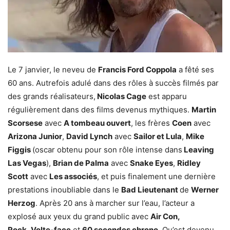
Le 7 janvier, le neveu de
Francis Ford Coppola
a fêté ses
60 ans. Autrefois adulé dans des rôles à succès filmés par
des grands réalisateurs,
Nicolas Cage
est apparu
régulièrement dans des films devenus mythiques.
Martin
Scorsese
avec
A tombeau ouvert
, les frères
Coen
avec
Arizona Junior
,
David Lynch
avec
Sailor et Lula
,
Mike
Figgis
(oscar obtenu pour son rôle intense dans
Leaving
Las Vegas
),
Brian de Palma
avec
Snake Eyes
,
Ridley
Scott
avec
Les associés
, et puis finalement une dernière
prestations inoubliable dans le
Bad Lieutenant
de
Werner
Herzog
. Après 20 ans à marcher sur l’eau, l’acteur a
explosé aux yeux du grand public avec
Air Con,
Rock
,
Volte-face
et
60 secondes chrono
. Qu’est devenu