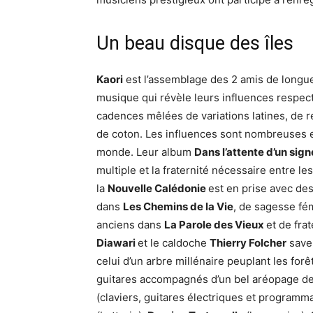
Un beau disque des îles
Kaori
est l’assemblage des 2 amis de longu
musique qui révèle leurs influences respect
cadences mêlées de variations latines, de 
de coton. Les influences sont nombreuses et
monde. Leur album
Dans l’attente d’un sig
multiple et la fraternité nécessaire entre l
la
Nouvelle Calédonie
est en prise avec des
dans
Les Chemins de la Vie
, de sagesse fé
anciens dans
La Parole des Vieux
et de fra
Diawari
et le caldoche
Thierry Folcher
saven
celui d’un arbre millénaire peuplant les for
guitares accompagnés d’un bel aréopage de
(claviers, guitares électriques et programm