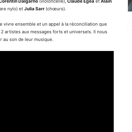
Corentin Dalgarno
(violoncelle),
Claude Égéa
et
Alain
are nylo) et
Julia Sarr
(chœurs).
e vivre ensemble et un appel à la réconciliation que
 artistes aux messages forts et universels. Il nous
er au son de leur musique.