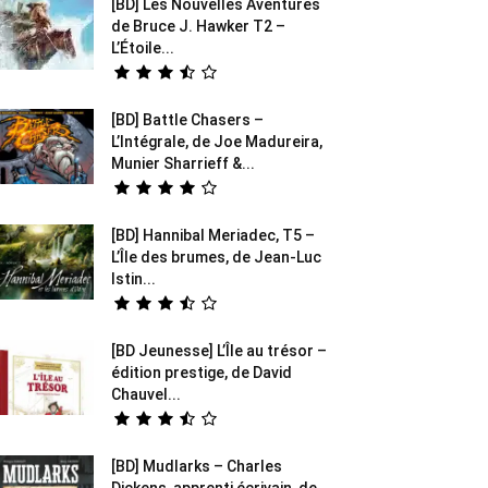
[BD] Les Nouvelles Aventures
de Bruce J. Hawker T2 –
L’Étoile...
[BD] Battle Chasers –
L’Intégrale, de Joe Madureira,
Munier Sharrieff &...
[BD] Hannibal Meriadec, T5 –
L’Île des brumes, de Jean-Luc
Istin...
[BD Jeunesse] L’Île au trésor –
édition prestige, de David
Chauvel...
[BD] Mudlarks – Charles
Dickens, apprenti écrivain, de