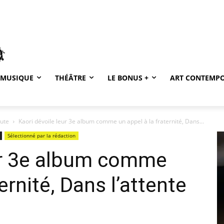
MUSIQUE
THÉÂTRE
LE BONUS +
ART CONTEMP
oute
Kaori dévoile leur 3e album comme un appel à la fraternité, Dans...
Sélectionné par la rédaction
eur 3e album comme
ernité, Dans l’attente