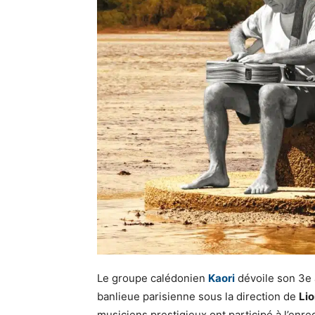
Le groupe calédonien
Kaori
dévoile son 3e
banlieue parisienne sous la direction de
Lio
musiciens prestigieux ont participé à l’enr