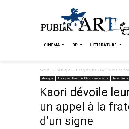
CINÉMA
BD
LITTÉRATURE
Accueil
Musique
Critiques, News & Albums en éc
Musique
Critiques, News & Albums en écoute
Non classé
Kaori dévoile l
un appel à la frat
d’un signe