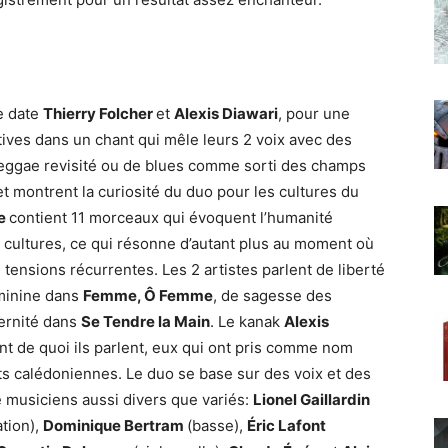
e date
Thierry Folcher
et
Alexis Diawari
, pour une
ives dans un chant qui mêle leurs 2 voix avec des
reggae revisité ou de blues comme sorti des champs
 montrent la curiosité du duo pour les cultures du
ne
contient 11 morceaux qui évoquent l’humanité
es cultures, ce qui résonne d’autant plus au moment où
 tensions récurrentes. Les 2 artistes parlent de liberté
minine dans
Femme, Ô Femme
, de sagesse des
ternité dans
Se Tendre la Main
. Le kanak
Alexis
t de quoi ils parlent, eux qui ont pris comme nom
êts calédoniennes. Le duo se base sur des voix et des
 musiciens aussi divers que variés:
Lionel Gaillardin
ation),
Dominique Bertram
(basse),
Éric Lafont