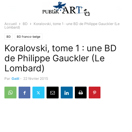
Accueil
BD
Koralovski, tome 1 : une BD de Philippe Gauckler (Le
Lombard)
BD
BD franco-belge
Koralovski, tome 1 : une BD
de Philippe Gauckler (Le
Lombard)
Par
Gaël
-
22 février 2015