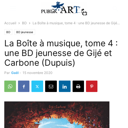
Accueil
BD
La Boîte à musique, tome 4 : une BD jeunesse de Gijé...
BD
BD jeunesse
La Boîte à musique, tome 4 :
une BD jeunesse de Gijé et
Carbone (Dupuis)
Par
Gaël
-
15 novembre 2020