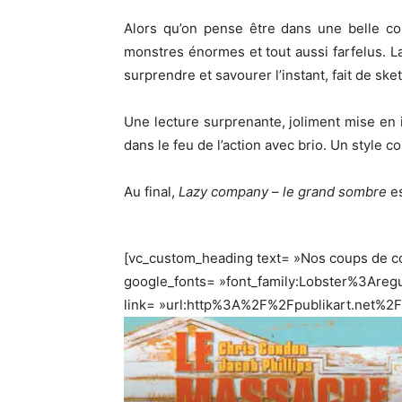
Alors qu’on pense être dans une belle co
monstres énormes et tout aussi farfelus. 
surprendre et savourer l’instant, fait de sk
Une lecture surprenante, joliment mise en
dans le feu de l’action avec brio. Un style 
Au final,
Lazy company
–
le grand sombre
e
[vc_custom_heading text= »Nos coups de coe
google_fonts= »font_family:Lobster%3Are
link= »url:http%3A%2F%2Fpublikart.net%2