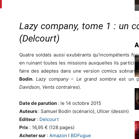
Lazy company, tome 1 : un co
(Delcourt)
A
Quatre soldats aussi exubérants qu’incompétents font
en ruinant toutes les missions auxquelles ils particip
faire des adeptes dans une version comics scénari
Bodin
.
Lazy company – Le grand sombre
est un p
Davidson, Vents contraires
).
Date de parution
: le 14 octobre 2015
Auteurs
: Samuel Bodin (scénario), Ullcer (dessin)
Editeur
:
Delcourt
Prix
: 16,95 € (128 pages)
Acheter sur
:
Amazon
l
BDFugue