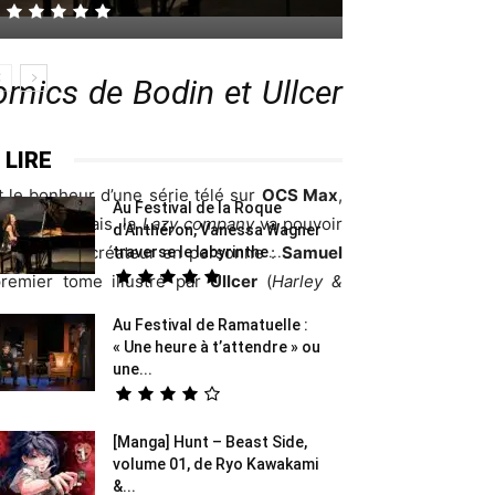
mics de Bodin et Ullcer
 LIRE
 le bonheur d’une série télé sur
OCS Max
,
Au Festival de la Roque
ent. Désormais, la
Lazy company
va pouvoir
d’Anthéron, Vanessa Wagner
sée par son créateur en personne :
Samuel
traverse le labyrinthe...
remier tome illustré par
Ullcer
(
Harley &
Au Festival de Ramatuelle :
« Une heure à t’attendre » ou
une...
[Manga] Hunt – Beast Side,
volume 01, de Ryo Kawakami
&...