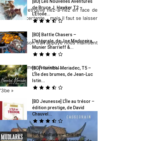
[BD] Les Nouvelles Aventures
de Bruce J. Hawker T2 –
ants, on se retrouve nez-à-nez en face de
L’Étoile...
sez déconcertante… mais il faut se laisser
[BD] Battle Chasers –
L’Intégrale, de Joe Madureira,
namisme de son trait appuyé nous maintient
Munier Sharrieff &...
r d’autres tomes. A suivre…
[BD] Hannibal Meriadec, T5 –
L’Île des brumes, de Jean-Luc
Istin...
73be »
[BD Jeunesse] L’Île au trésor –
édition prestige, de David
Chauvel...
[BD] Mudlarks – Charles
Dickens, apprenti écrivain, de