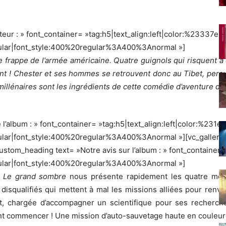
ur : » font_container= »tag:h5|text_align:left|color:%23337ebf
gular|font_style:400%20regular%3A400%3Anormal »]
frappe de l’armée américaine. Quatre guignols qui risquent à c
ront ! Chester et ses hommes se retrouvent donc au Tibet, pers
illénaires sont les ingrédients de cette comédie d’aventure déj
’album : » font_container= »tag:h5|text_align:left|color:%231e
ular|font_style:400%20regular%3A400%3Anormal »][vc_gallery 
om_heading text= »Notre avis sur l’album : » font_container= 
gular|font_style:400%20regular%3A400%3Anormal »]
 Le grand sombre
nous présente rapidement les quatre mem
squalifiés qui mettent à mal les missions alliées pour renv
 chargée d’accompagner un scientifique pour ses recherches.
nt commencer ! Une mission d’auto-sauvetage haute en couleur 