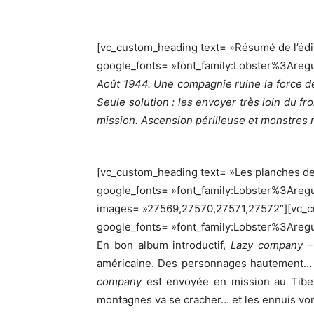
[vc_custom_heading text= »Résumé de l’édite
google_fonts= »font_family:Lobster%3Are
Août 1944. Une compagnie ruine la force de 
Seule solution : les envoyer très loin du f
mission. Ascension périlleuse et monstres m
[vc_custom_heading text= »Les planches de l
google_fonts= »font_family:Lobster%3Areg
images= »27569,27570,27571,27572″][vc_cust
google_fonts= »font_family:Lobster%3Are
En bon album introductif,
Lazy company –
américaine. Des personnages hautement… di
company
est envoyée en mission au Tibet,
montagnes va se cracher… et les ennuis vo