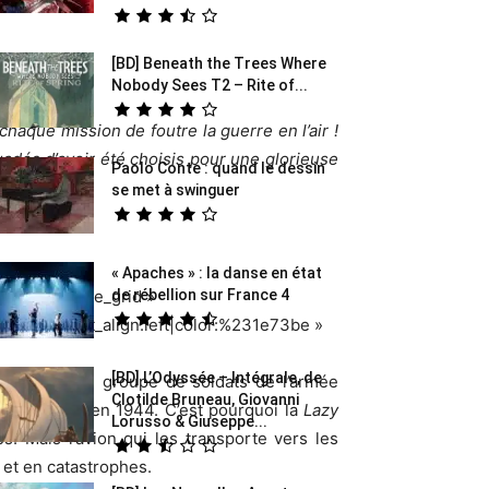
[BD] Beneath the Trees Where
 »
Nobody Sees T2 – Rite of...
haque mission de foutre la guerre en l’air !
uadés d’avoir été choisis pour une glorieuse
Paolo Conte : quand le dessin
antée !
se met à swinguer
73be »
« Apaches » : la danse en état
de rébellion sur France 4
type= »image_grid »
»tag:h5|text_align:left|color:%231e73be »
[BD] L’Odyssée – Intégrale, de
bres de ce groupe de soldats de l’armée
Clotilde Bruneau, Giovanni
erser
Hitler
, en 1944. C’est pourquoi la
Lazy
Lorusso & Giuseppe...
 Mais l’avion qui les transporte vers les
et en catastrophes.