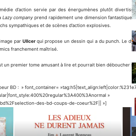
médie d’action servie par des énergumènes plutôt divertiss
La
Lazy company
prend rapidement une dimension fantastique as
etchs sympathiques et de scènes d’action explosives.
 image par
Ullcer
qui propose un dessin qui a du punch. Le dy
comics franchement maîtrisé.
st un premier tome amusant à lire et pourrait bien déboucher su
ur BD : » font_container= »tag:h5|text_align:left|color:%231e
gular|font_style:400%20regular%3A400%3Anormal »
Fbd%2Fselection-des-bd-coups-de-coeur%2F|| »]