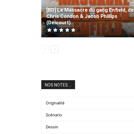
[BD] Le Massacre du gang Enfield, de
Chris Condon & Jacob Phillips
(Delcourt)
NOS NOTES ...
Originalité
Scénario
Dessin