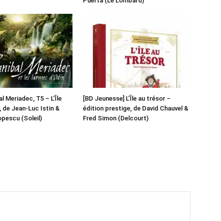
Puerta (Le Lombard)
l Meriadec, T5 – L’Île
[BD Jeunesse] L’Île au trésor –
 de Jean-Luc Istin &
édition prestige, de David Chauvel &
pescu (Soleil)
Fred Simon (Delcourt)