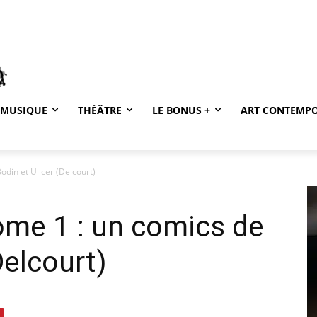
MUSIQUE
THÉÂTRE
LE BONUS +
ART CONTEMP
din et Ullcer (Delcourt)
ome 1 : un comics de
Delcourt)