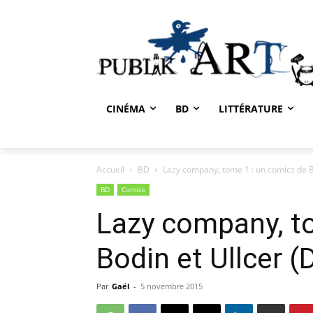
CINÉMA
BD
LITTÉRATURE
Accueil
BD
Lazy company, tome 1 : un comics de Bo
BD
Comics
Lazy company, t
Bodin et Ullcer (
Par
Gaël
-
5 novembre 2015