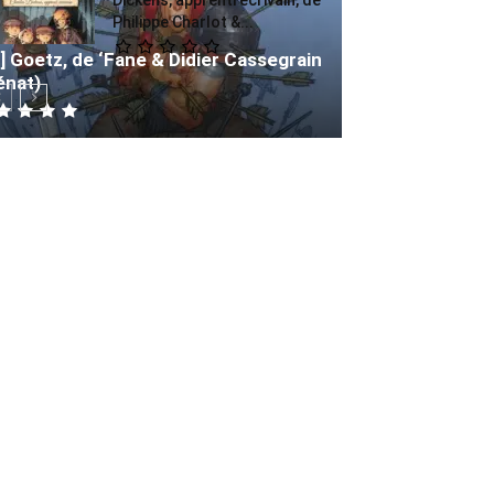
Philippe Charlot &...
] Goetz, de ‘Fane & Didier Cassegrain
énat)