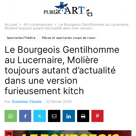
Accueil
Art contemporain
Le Bourgeois Gentilhomme au Lucernaire,
Molière toujours autant d’actualité dans une version...
Spectacles/Théâtre
Pièces et spectacles coups de coeur
Le Bourgeois Gentilhomme
Sélectionné par la rédaction
au Lucernaire, Molière
toujours autant d’actualité
dans une version
furieusement kitch
Par
Stanislas Claude
-
22 février 2025