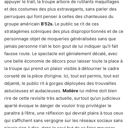
appuyer le trait, la troupe arbore de rutilants maquillages
et des costumes des plus extravagants, sans parler des
perruques qui font penser à celles des chanteuses du
groupe américain
B’52s.
Le public se rit de ces
stratagèmes scéniques des plus disproportionnés et de ce
personnage objet de moqueries généralisées sans que
jamais personne n’ait le bon gout de lui indiquer qu’il fait
fausse route. Le spectacle est génialement décalé, avec
une belle économie de décors pour laisser toute la place à
la troupe qui prend un plaisir visible à détourner le cadre
corseté de la pièce d’origine. Ici, tout est permis, tout est
déjanté, le public rit à gorges déployées des trouvailles
astucieuses et audacieuses.
Molière
lui même doit bien
rire de cette revisite très actuelle, surtout qu’un judicieux
aparté évoque le danger de vouloir trop privilégier le
paraitre à l’être, une réflexion qui devrait plaire à tous ceux
qui s’affichent sans vergogne sur les réseaux sociaux sans
n’avoir rien à dire, dans le seul but de se faire mousser.