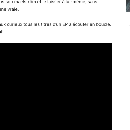
ans son maelström et le laisser à lui-même, sans
une vraie.
 aux curieux tous les titres d’un EP à écouter en boucle.
l
!