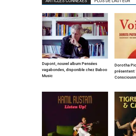
ARTICLES CONNEXES
PLUS DE L'AUTEUR
Dupont, nouvel album Pensées
Dorotha Pi
vagabondes, disponible chez Baboo
présentent
Music
Consciousn