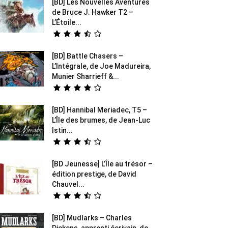
[BD] Les Nouvelles Aventures
de Bruce J. Hawker T2 –
L’Étoile...
[BD] Battle Chasers –
L’Intégrale, de Joe Madureira,
Munier Sharrieff &...
[BD] Hannibal Meriadec, T5 –
L’Île des brumes, de Jean-Luc
Istin...
[BD Jeunesse] L’Île au trésor –
édition prestige, de David
Chauvel...
[BD] Mudlarks – Charles
Dickens, apprenti écrivain, de