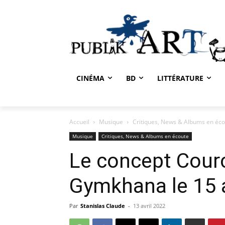
CINÉMA
BD
LITTÉRATURE
Accueil
Musique
Critiques, News & Albums en éc
Musique
Critiques, News & Albums en écoute
Le concept Courc
Gymkhana le 15 a
Par
Stanislas Claude
-
13 avril 2022