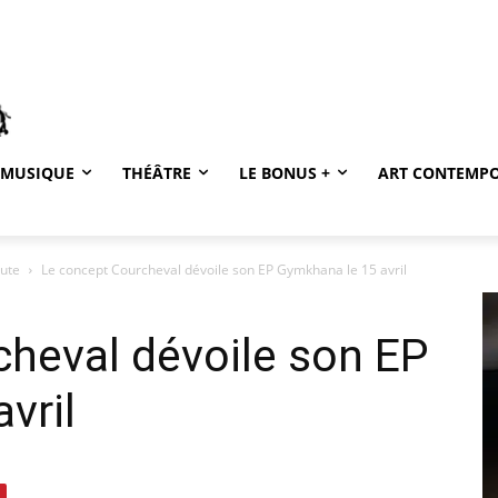
MUSIQUE
THÉÂTRE
LE BONUS +
ART CONTEMP
oute
Le concept Courcheval dévoile son EP Gymkhana le 15 avril
heval dévoile son EP
vril