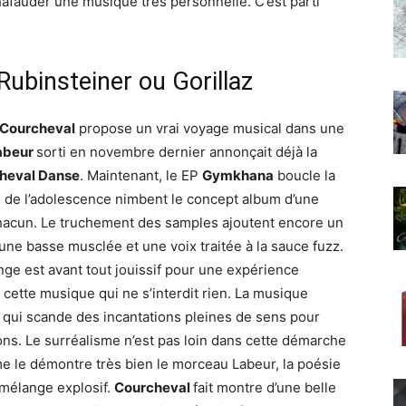
hafauder une musique très personnelle. C’est parti
Rubinsteiner ou Gorillaz
Courcheval
propose un vrai voyage musical dans une
abeur
sorti en novembre dernier annonçait déjà la
heval Danse
. Maintenant, le EP
Gymkhana
boucle la
e de l’adolescence nimbent le concept album d’une
chacun. Le truchement des samples ajoutent encore un
 une basse musclée et une voix traitée à la sauce fuzz.
nge est avant tout jouissif pour une expérience
 cette musique qui ne s’interdit rien. La musique
e qui scande des incantations pleines de sens pour
ns. Le surréalisme n’est pas loin dans cette démarche
 le démontre très bien le morceau Labeur, la poésie
 mélange explosif.
Courcheval
fait montre d’une belle