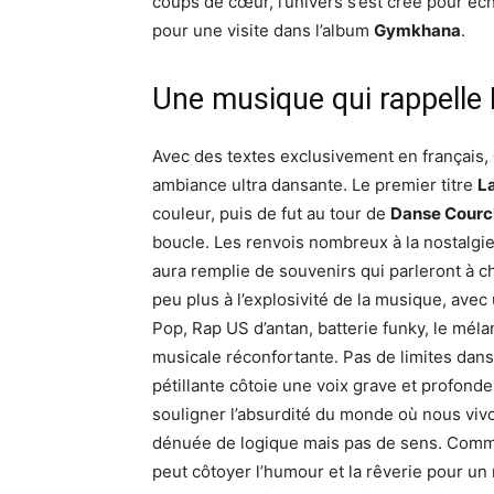
coups de cœur, l’univers s’est créé pour éc
pour une visite dans l’album
Gymkhana
.
Une musique qui rappelle 
Avec des textes exclusivement en français,
ambiance ultra dansante. Le premier titre
L
couleur, puis de fut au tour de
Danse Courc
boucle. Les renvois nombreux à la nostalgi
aura remplie de souvenirs qui parleront à 
peu plus à l’explosivité de la musique, avec
Pop, Rap US d’antan, batterie funky, le méla
musicale réconfortante. Pas de limites dans
pétillante côtoie une voix grave et profond
souligner l’absurdité du monde où nous vivo
dénuée de logique mais pas de sens. Comme
peut côtoyer l’humour et la rêverie pour un