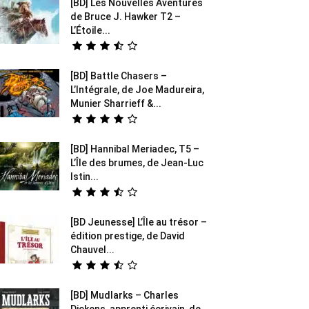
[BD] Les Nouvelles Aventures
de Bruce J. Hawker T2 –
L’Étoile...
[BD] Battle Chasers –
L’Intégrale, de Joe Madureira,
Munier Sharrieff &...
[BD] Hannibal Meriadec, T5 –
L’Île des brumes, de Jean-Luc
Istin...
[BD Jeunesse] L’Île au trésor –
édition prestige, de David
Chauvel...
[BD] Mudlarks – Charles
Dickens, apprenti écrivain, de