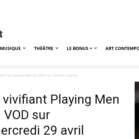
MUSIQUE
THÉÂTRE
LE BONUS +
ART CONTEMP
Men est disponible en VOD sur Shellac.com le...
vivifiant Playing Men
n VOD sur
rcredi 29 avril