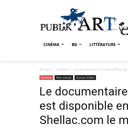
CINÉMA
BD
LITTÉRATURE
Accueil
Cinéma
Le documentaire vivifiant Playing 
Cinéma
Non classé
Sorties Vidéo
Le documentaire 
est disponible e
Shellac.com le me