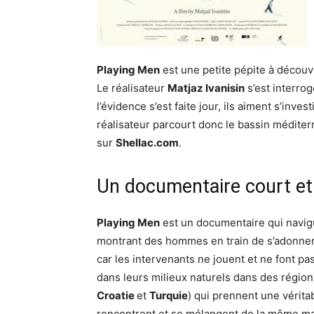
Playing Men
est une petite pépite à découv
Le réalisateur
Matjaz Ivanisin
s’est interrog
l’évidence s’est faite jour, ils aiment s’invest
réalisateur parcourt donc le bassin méditer
sur
Shellac.com
.
Un documentaire court et
Playing Men
est un documentaire qui navigu
montrant des hommes en train de s’adonner 
car les intervenants ne jouent et ne font pa
dans leurs milieux naturels dans des régio
Croatie
et
Turquie
) qui prennent une vérita
rencontrent et se mélangent de la même man