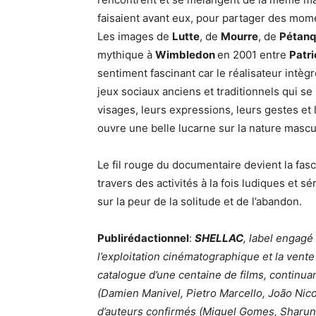
faisaient avant eux, pour partager des mom
Les images de
Lutte
, de
Mourre
, de
Pétan
mythique à
Wimbledon
en 2001 entre
Patri
sentiment fascinant car le réalisateur intè
jeux sociaux anciens et traditionnels qui s
visages, leurs expressions, leurs gestes et 
ouvre une belle lucarne sur la nature mascu
Le fil rouge du documentaire devient la fasc
travers des activités à la fois ludiques et 
sur la peur de la solitude et de l’abandon.
Publirédactionnel
:
SHELLAC
, label engagé 
l’exploitation cinématographique et la vent
catalogue d’une centaine de films, continua
(Damien Manivel, Pietro Marcello, João Ni
d’auteurs confirmés (Miguel Gomes, Sharuna