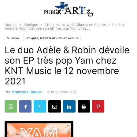
Accueil
Musique
Critiques, News & Albums en écoute
Le duo
Adèle & Robin dévoile son EP très pop Yam chez...
Musique
Critiques, News & Albums en écoute
Le duo Adèle & Robin dévoile
son EP très pop Yam chez
KNT Music le 12 novembre
2021
Par
Stanislas Claude
-
12 novembre 2021