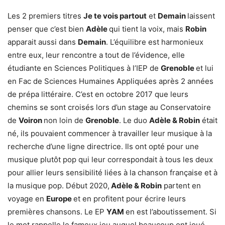
Les 2 premiers titres
Je te vois partout
et
Demain
laissent
penser que c’est bien
Adèle
qui tient la voix, mais
Robin
apparait aussi dans
Demain
. L’équilibre est harmonieux
entre eux, leur rencontre a tout de l’évidence, elle
étudiante en Sciences Politiques à l’IEP de
Grenoble
et lui
en Fac de Sciences Humaines Appliquées après 2 années
de prépa littéraire. C’est en octobre 2017 que leurs
chemins se sont croisés lors d’un stage au Conservatoire
de
Voiron
non loin de
Grenoble
. Le duo
Adèle & Robin
était
né, ils pouvaient commencer à travailler leur musique à la
recherche d’une ligne directrice. Ils ont opté pour une
musique plutôt pop qui leur correspondait à tous les deux
pour allier leurs sensibilité liées à la chanson française et à
la musique pop. Début 2020,
Adèle & Robin
partent en
voyage en
Europe
et en profitent pour écrire leurs
premières chansons. Le EP
YAM
en est l’aboutissement. Si
le mot rappelle le fameux jeu auquel beaucoup ont joué