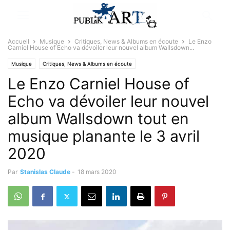
Accueil
Musique
Critiques, News & Albums en écoute
Le Enzo
Carniel House of Echo va dévoiler leur nouvel album Wallsdown...
Musique
Critiques, News & Albums en écoute
Le Enzo Carniel House of
Echo va dévoiler leur nouvel
album Wallsdown tout en
musique planante le 3 avril
2020
Par
Stanislas Claude
-
18 mars 2020