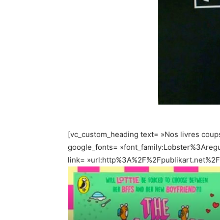
[vc_custom_heading text= »Nos livres coups
google_fonts= »font_family:Lobster%3Are
link= »url:http%3A%2F%2Fpublikart.net%2Fl