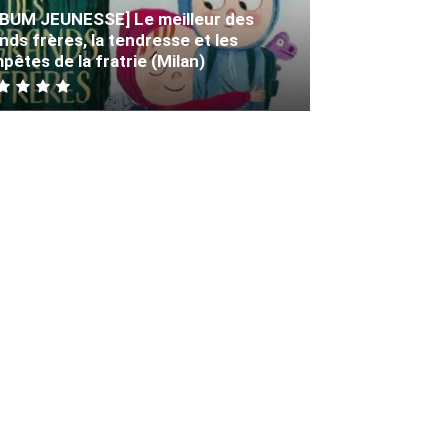
BUM JEUNESSE] Le meilleur des
nds frères, la tendresse et les
pêtes de la fratrie (Milan)