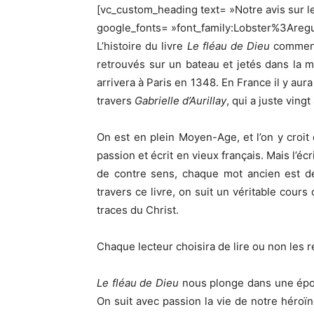
[vc_custom_heading text= »Notre avis sur le 
google_fonts= »font_family:Lobster%3Are
L’histoire du livre
Le fléau de Dieu
commence
retrouvés sur un bateau et jetés dans la m
arrivera à Paris en 1348. En France il y aur
travers
Gabrielle d’Aurillay
, qui a juste ving
On est en plein Moyen-Age, et l’on y croit 
passion et écrit en vieux français. Mais l’écri
de contre sens, chaque mot ancien est déf
travers ce livre, on suit un véritable cours
traces du Christ.
Chaque lecteur choisira de lire ou non les re
Le fléau de Dieu
nous plonge dans une époqu
On suit avec passion la vie de notre héroï