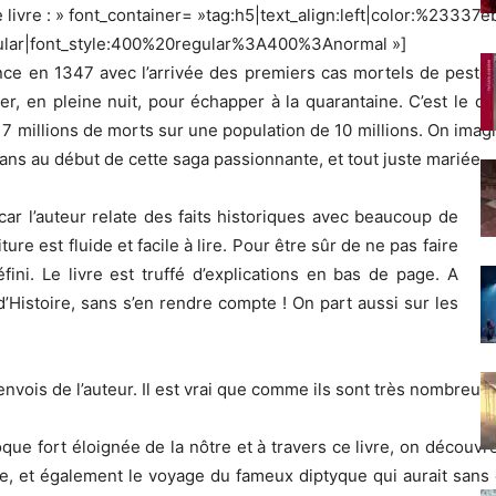
livre : » font_container= »tag:h5|text_align:left|color:%23337eb
gular|font_style:400%20regular%3A400%3Anormal »]
 en 1347 avec l’arrivée des premiers cas mortels de peste, à
er, en pleine nuit, pour échapper à la quarantaine. C’est le d
a 7 millions de morts sur une population de 10 millions. On imag
t ans au début de cette saga passionnante, et tout juste mariée.
car l’auteur relate des faits historiques avec beaucoup de
ture est fluide et facile à lire. Pour être sûr de ne pas faire
ini. Le livre est truffé d’explications en bas de page. A
 d’Histoire, sans s’en rendre compte ! On part aussi sur les
nvois de l’auteur. Il est vrai que comme ils sont très nombreux, 
e fort éloignée de la nôtre et à travers ce livre, on découvre
ne, et également le voyage du fameux diptyque qui aurait sans d