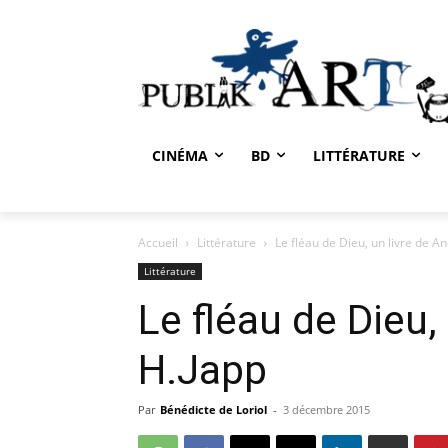
CINÉMA
BD
LITTÉRATURE
Accueil
Littérature
Le fléau de Dieu, un livre de A
Littérature
Le fléau de Dieu,
H.Japp
Par
Bénédicte de Loriol
-
3 décembre 2015