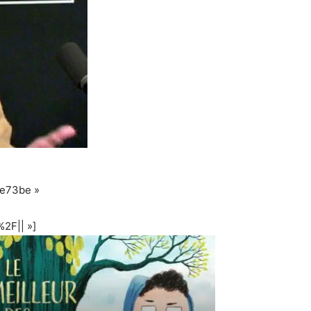
1e73be »
2F|| »]