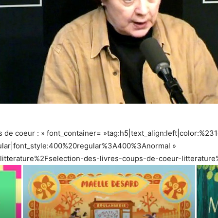
 de coeur : » font_container= »tag:h5|text_align:left|color:%23
gular|font_style:400%20regular%3A400%3Anormal »
itterature%2Fselection-des-livres-coups-de-coeur-litterature%