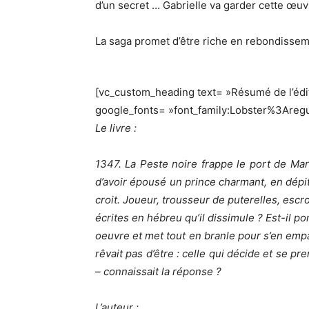
d’un secret … Gabrielle va garder cette œuvr
La saga promet d’être riche en rebondissem
[vc_custom_heading text= »Résumé de l’édite
google_fonts= »font_family:Lobster%3Are
Le livre :
1347. La Peste noire frappe le port de Mars
d’avoir épousé un prince charmant, en dépit
croit. Joueur, trousseur de puterelles, escr
écrites en hébreu qu’il dissimule ? Est-il p
oeuvre et met tout en branle pour s’en empa
rêvait pas d’être : celle qui décide et se p
– connaissait la réponse ?
L’auteur :