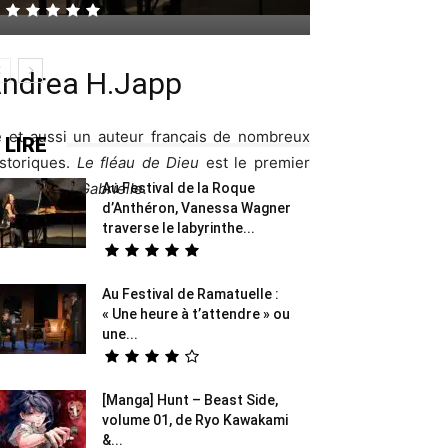
 Andrea H.Japp
te et aussi un auteur français de nombreux
 LIRE
istoriques.
Le fléau de Dieu
est le premier
diction de Gabrielle.
Au Festival de la Roque
d’Anthéron, Vanessa Wagner
traverse le labyrinthe...
Au Festival de Ramatuelle :
« Une heure à t’attendre » ou
une...
[Manga] Hunt – Beast Side,
volume 01, de Ryo Kawakami
&...