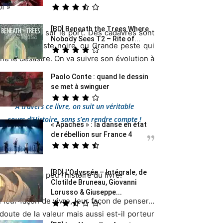
f »
[BD] Beneath the Trees Where
 Marseille, sur le port. Des cadavres sont
Nobody Sees T2 – Rite of...
ébut de la Peste noire, ou Grande peste qui
ine le désastre. On va suivre son évolution à
Paolo Conte : quand le dessin
se met à swinguer
A travers ce livre, on suit un véritable
cours d’Histoire, sans s’en rendre compte !
« Apaches » : la danse en état
de rébellion sur France 4
[BD] L’Odyssée – Intégrale, de
ça coupe un peu l’histoire du livre.
Clotilde Bruneau, Giovanni
Lorusso & Giuseppe...
 leur façon de vivre, leur façon de penser…
oute de la valeur mais aussi est-il porteur