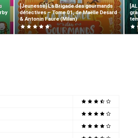
s
[Jeunesse] La Brigade des gourmands
[AL
irby
détectives – Tome 01, de Maëlle Desard
gra
& Antonin Faure (Milan)
tem