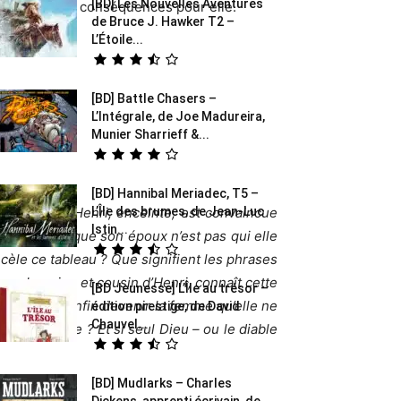
[BD] Les Nouvelles Aventures
 sera pas sans conséquences pour elle.
de Bruce J. Hawker T2 –
L’Étoile...
[BD] Battle Chasers –
L’Intégrale, de Joe Madureira,
23337ebf »
Munier Sharrieff &...
[BD] Hannibal Meriadec, T5 –
s deux ans à Henri, enceinte, est convaincue
L’Île des brumes, de Jean-Luc
Istin...
le découvre que son époux n’est pas qui elle
ecèle ce tableau ? Que signifient les phrases
ay, chanoine et cousin d’Henri, connaît cette
[BD Jeunesse] L’Île au trésor –
ielle doit enfin devenir la femme qu’elle ne
édition prestige, de David
Chauvel...
endra-t-elle ? Et si seul Dieu – ou le diable
[BD] Mudlarks – Charles
Dickens, apprenti écrivain, de