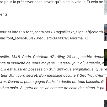
e pour la préserver sans savoir qu’il a de la valeur. Et cela ne
ents !
ur et infos : » font_container= »tag:h5|text_align:left|color:%
gular|font_style:400%20regular%3A400%3Anormal »]
eille. 1348. Paris. Gabrielle d’Aurillay, 20 ans, mariée depui
 de la modicité de leurs moyens. Jusqu’au jour où, atterrée, el
oc, il est aussi en possession d’un diptyque énigmatique. Que r
orteur d’un lourd secret, d’un message occulte ? Geoffroy d’Aurill
rer. Quand la peste gagne Paris, le destin de tous bascule. Gabr
rend en main. Au péril de sa vie comme de celle des siens. Y parvi