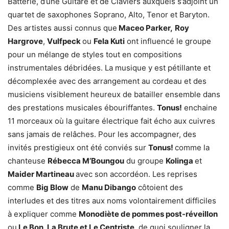
Batterie, d’une Guitare et de Claviers auxquels s’adjoint un
quartet de saxophones Soprano, Alto, Tenor et Baryton.
Des artistes aussi connus que
Maceo Parker,
Roy
Hargrove
,
Vulfpeck
ou
Fela Kuti
ont influencé le groupe
pour un mélange de styles tout en compositions
instrumentales débridées. La musique y est pétillante et
décomplexée avec des arrangement au cordeau et des
musiciens visiblement heureux de batailler ensemble dans
des prestations musicales ébouriffantes.
Tonus!
enchaine
11 morceaux où la guitare électrique fait écho aux cuivres
sans jamais de relâches. Pour les accompagner, des
invités prestigieux ont été conviés sur
Tonus!
comme la
chanteuse
Rébecca M’Boungou
du groupe
Kolinga
et
Maider Martineau
avec son accordéon. Les reprises
comme
Big Blow
de
Manu Dibango
côtoient des
interludes et des titres aux noms volontairement difficiles
à expliquer comme
Monodiète de pommes post-réveillon
ou
Le Bon, La Brute et Le Centriste
, de quoi souligner la