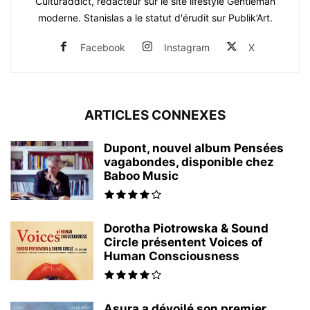
Culturaddict, rédacteur sur le site lifestyle Gentleman
moderne. Stanislas a le statut d'érudit sur Publik’Art.
Facebook
Instagram
X
ARTICLES CONNEXES
Dupont, nouvel album Pensées
vagabondes, disponible chez
Baboo Music
Dorotha Piotrowska & Sound
Circle présentent Voices of
Human Consciousness
Asura a dévoilé son premier