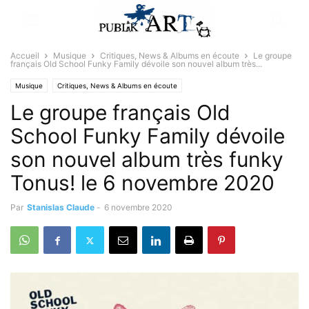
Accueil
Musique
Critiques, News & Albums en écoute
Le groupe
français Old School Funky Family dévoile son nouvel album très...
Musique
Critiques, News & Albums en écoute
Le groupe français Old
School Funky Family dévoile
son nouvel album très funky
Tonus! le 6 novembre 2020
Par
Stanislas Claude
-
6 novembre 2020