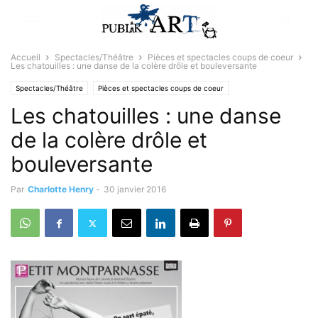
Accueil
Spectacles/Théâtre
Pièces et spectacles coups de coeur
Les chatouilles : une danse de la colère drôle et bouleversante
Spectacles/Théâtre
Pièces et spectacles coups de coeur
Les chatouilles : une danse
Sélectionné par la rédaction
de la colère drôle et
bouleversante
Par
Charlotte Henry
-
30 janvier 2016