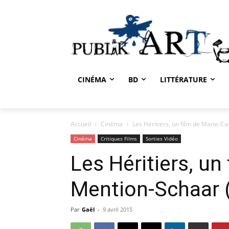
CINÉMA
BD
LITTÉRATURE
Accueil
Cinéma
Les Héritiers, un film de Marie-C
Cinéma
Critiques Films
Sorties Vidéo
Les Héritiers, un
Mention-Schaar 
Par
Gaël
-
9 avril 2015