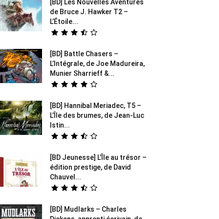
[BD] Les Nouvelles Aventures
de Bruce J. Hawker T2 –
L’Étoile...
[BD] Battle Chasers –
L’Intégrale, de Joe Madureira,
Munier Sharrieff &...
[BD] Hannibal Meriadec, T5 –
L’Île des brumes, de Jean-Luc
Istin...
[BD Jeunesse] L’Île au trésor –
édition prestige, de David
Chauvel...
[BD] Mudlarks – Charles
Dickens, apprenti écrivain, de