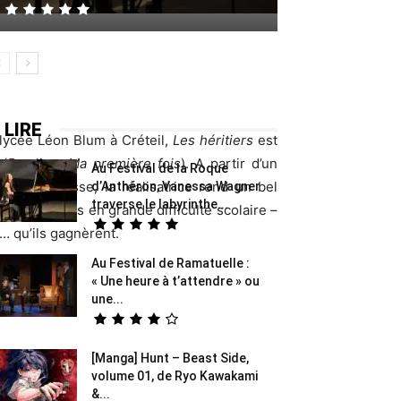
 LIRE
 lycée Léon Blum à Créteil,
Les héritiers
est
(
Bowling, Ma première fois
). A partir d’un
Au Festival de la Roque
 cette classe, la réalisatrice rend un bel
d’Anthéron, Vanessa Wagner
traverse le labyrinthe...
èves – alors en grande difficulté scolaire –
… qu’ils gagnèrent.
Au Festival de Ramatuelle :
« Une heure à t’attendre » ou
une...
t
[Manga] Hunt – Beast Side,
volume 01, de Ryo Kawakami
&...