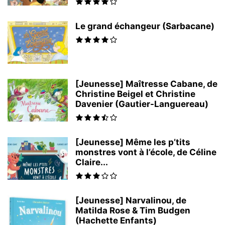
Le grand échangeur (Sarbacane)
[Jeunesse] Maîtresse Cabane, de
Christine Beigel et Christine
Davenier (Gautier-Languereau)
[Jeunesse] Même les p’tits
monstres vont à l’école, de Céline
Claire...
[Jeunesse] Narvalinou, de
Matilda Rose & Tim Budgen
(Hachette Enfants)