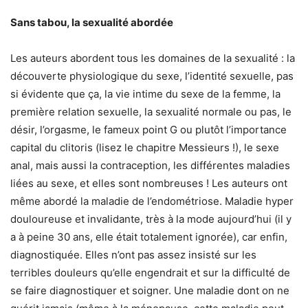
Sans tabou, la sexualité abordée
Les auteurs abordent tous les domaines de la sexualité : la
découverte physiologique du sexe, l’identité sexuelle, pas
si évidente que ça, la vie intime du sexe de la femme, la
première relation sexuelle, la sexualité normale ou pas, le
désir, l’orgasme, le fameux point G ou plutôt l’importance
capital du clitoris (lisez le chapitre Messieurs !), le sexe
anal, mais aussi la contraception, les différentes maladies
liées au sexe, et elles sont nombreuses ! Les auteurs ont
même abordé la maladie de l’endométriose. Maladie hyper
douloureuse et invalidante, très à la mode aujourd’hui (il y
a à peine 30 ans, elle était totalement ignorée), car enfin,
diagnostiquée. Elles n’ont pas assez insisté sur les
terribles douleurs qu’elle engendrait et sur la difficulté de
se faire diagnostiquer et soigner. Une maladie dont on ne