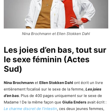
Nina Brochmann et Ellen Stokken Dahl
Les joies d’en bas, tout sur
le sexe féminin (Actes
Sud)
Nina Brochmann
et
Ellen Stokken Dahl
ont écrit un livre
entièrement focalisé sur le sexe de la femme,
Les joies
d’en bas
. Plus de 400 pages uniquement sur le sexe de
Madame ! De la même façon que
Giulia Enders
avait écrit :
Le charme discret de l’intestin
, ces deux jeunes femmes,