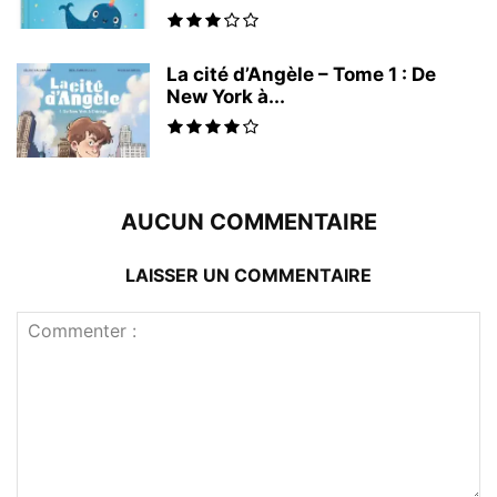
La cité d’Angèle – Tome 1 : De
New York à...
AUCUN COMMENTAIRE
LAISSER UN COMMENTAIRE