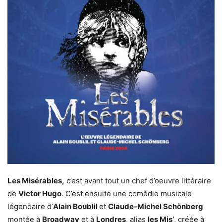
Les Misérables,
c’est avant tout un chef d’oeuvre littéraire
de
Victor Hugo
. C’est ensuite une comédie musicale
légendaire d’
Alain Boublil
et
Claude-Michel Schönberg
montée à
Broadway
et à
Londres
, alias
les Mis’
, créée à