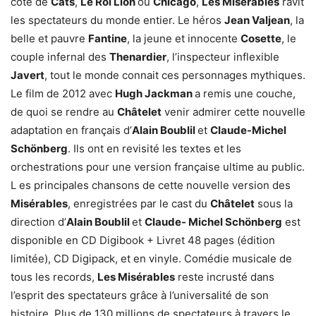
côté de
Cats
,
Le Roi Lion
ou
Chicago
,
Les Misérables
ravit
les spectateurs du monde entier. Le héros
Jean Valjean
, la
belle et pauvre
Fantine
, la jeune et innocente
Cosette
, le
couple infernal des
Thenardier
, l’inspecteur inflexible
Javert
, tout le monde connait ces personnages mythiques.
Le film de 2012 avec
Hugh Jackman
a remis une couche,
de quoi se rendre au
Châtelet
venir admirer cette nouvelle
adaptation en français d’
Alain Boublil
et
Claude-Michel
Schönberg
. Ils ont en revisité les textes et les
orchestrations pour une version française ultime au public.
L es principales chansons de cette nouvelle version des
Misérables
, enregistrées par le cast du
Châtelet
sous la
direction d’
Alain Boublil
et
Claude- Michel Schönberg
est
disponible en CD Digibook + Livret 48 pages (édition
limitée), CD Digipack, et en vinyle. Comédie musicale de
tous les records,
Les Misérables
reste incrusté dans
l’esprit des spectateurs grâce à l’universalité de son
histoire. Plus de 130 millions de spectateurs à travers le