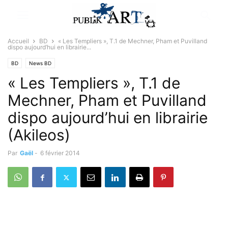
Accueil
BD
« Les Templiers », T.1 de Mechner, Pham et Puvilland
dispo aujourd’hui en librairie...
BD
News BD
« Les Templiers », T.1 de
Mechner, Pham et Puvilland
dispo aujourd’hui en librairie
(Akileos)
Par
Gaël
-
6 février 2014