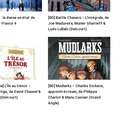
: la danse en état de
[BD] Battle Chasers – L’Intégrale, de
r France 4
Joe Madureira, Munier Sharrieff &
Ludo Lullabi (Delcourt)
] L’Île au trésor –
[BD] Mudlarks – Charles Dickens,
stige, de David Chauvel &
apprenti écrivain, de Philippe
(Delcourt)
Charlot & Manu Cassier (Grand
Angle)