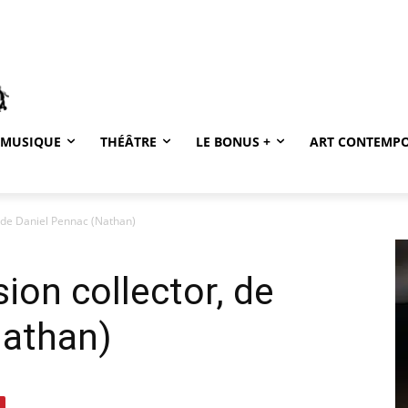
MUSIQUE
THÉÂTRE
LE BONUS +
ART CONTEMP
r, de Daniel Pennac (Nathan)
sion collector, de
Nathan)