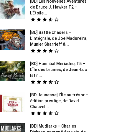
[BD] Les Nouvelles Aventures
de Bruce J. Hawker T2 –
L’Étoile...
[BD] Battle Chasers –
L’Intégrale, de Joe Madureira,
Munier Sharrieff &...
[BD] Hannibal Meriadec, T5 –
L’Île des brumes, de Jean-Luc
Istin...
[BD Jeunesse] L’Île au trésor –
édition prestige, de David
Chauvel...
[BD] Mudlarks – Charles
Dickens, apprenti écrivain, de