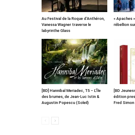
Au Festival de la Roque d’Anthéron,
« Apaches » 
Vanessa Wagner traverse le
rébellion su
labyrinthe Glass
[BD] Hannibal Meriadec, T5 – L’Île
[BD Jeunesse
des brumes, de Jean-Luc Istin &
édition pre
Augustin Popescu (Soleil)
Fred Simon 