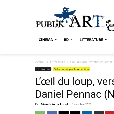
CINÉMA
BD
LITTÉRATURE
Accueil
Littérature
L’œil du loup, version collecto
Littérature
Sélectionné par la rédaction
L’œil du loup, ver
Daniel Pennac (
Par
Bénédicte de Loriol
-
1 octobre 2021