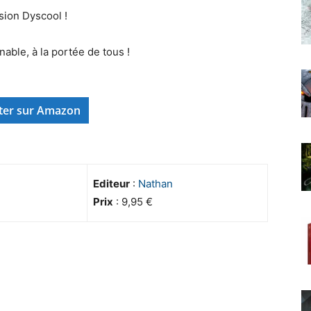
sion Dyscool !
able, à la portée de tous !
ter sur Amazon
Editeur
:
Nathan
Prix
: 9,95 €