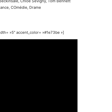
Beckinsale, Chloë Sevigny, Tom Bennett
ance, COmédie, Drame
dth= »5″ accent_color= »#1e73be »]