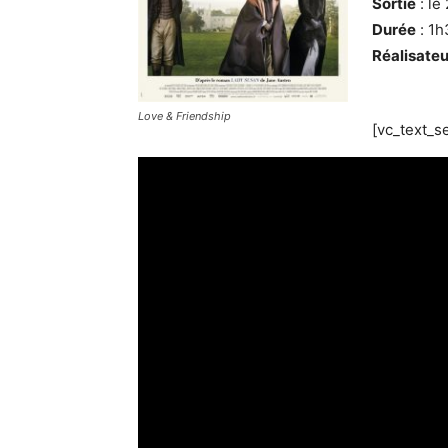
Sortie
: le
Durée
: 1h
Réalisate
Love & Friendship
[vc_text_s