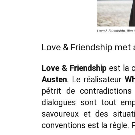
Love & Friendship, film
Love & Friendship met à 
Love & Friendship
est la 
Austen
. Le réalisateur
Wh
pétrit de contradiction
dialogues sont tout emp
savoureux et des situat
conventions est la règle. P