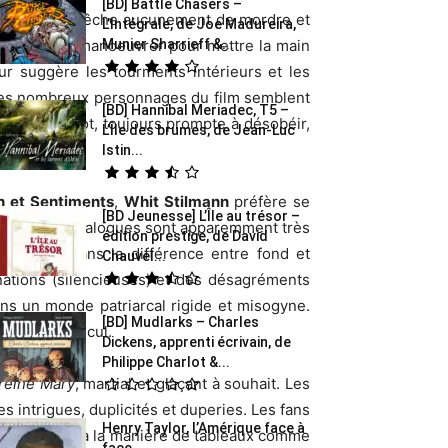
[BD] Battle Chasers –
ourire ne l’empêche aucunement de mordre et
L’Intégrale, de Joe Madureira,
Munier Sharrieff &...
t habilement manoeuvrer pour mettre la main
ur suggère les tourments intérieurs et les
Les nombreux personnages du film semblent
[BD] Hannibal Meriadec, T5 –
rebelle du lot, toujours prompte à désobéir,
L’Île des brumes, de Jean-Luc
Istin...
n et Sentiments
,
Whit Stilmann
préfère se
[BD Jeunesse] L’Île au trésor –
ble. Si les dialogues sont apparemment très
édition prestige, de David
justement dans la différence entre fond et
Chauvel...
minations (silencieuses) et des désagréments
ans un monde patriarcal rigide et misogyne.
[BD] Mudlarks – Charles
pas sans calcul.
Dickens, apprenti écrivain, de
Philippe Charlot &...
 reine Mary
, martial et glaçant à souhait. Les
 intrigues, duplicités et duperies. Les fans
Henry Taylor, l’Amérique face à
 personnages à la manière de tableaux comme
face