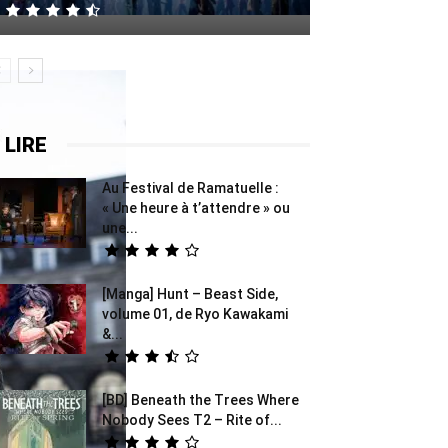
 LIRE
Au Festival de Ramatuelle :
« Une heure à t’attendre » ou
une...
[Manga] Hunt – Beast Side,
volume 01, de Ryo Kawakami
&...
[BD] Beneath the Trees Where
Nobody Sees T2 – Rite of...