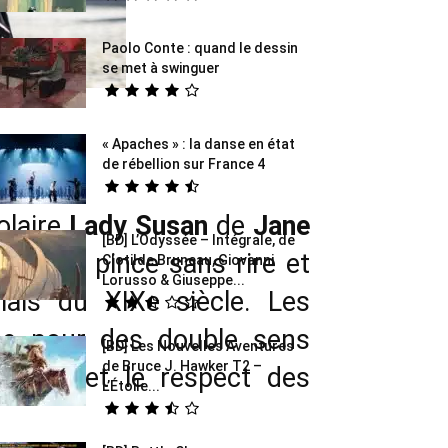
Paolo Conte : quand le dessin
se met à swinguer
« Apaches » : la danse en état
de rébellion sur France 4
olaire
Lady Susan
de
Jane
[BD] L’Odyssée – Intégrale, de
l’esprit pince sans rire et
Clotilde Bruneau, Giovanni
Lorusso & Giuseppe...
lais du XIXe siècle. Les
nce pour des double sens
[BD] Les Nouvelles Aventures
de Bruce J. Hawker T2 –
passer et le respect des
L’Étoile...