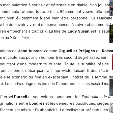
n
manipulatrice à souhait et détestable en diable. Son joli s
te inimitable retenue toute british. Récemment veuve, elle doi
ant bien évidemment à son bien-être personnel. Le réalisate
uche de savoir vivre et de convenances à suivre absolument. 
s’en empêchant à tout prix. La fille de
Lady Susan
est la seule 
es au XXe siècle.
tations de
Jane Austen
, comme
Orgueil et Préjugés
ou
Raiso
s et cauteleux pour un humour très second degré assez inimita
 pourtant d’une modernité criante. Toute la subtilité réside 
n petit monde, débarquant à l’improviste, faisant fi des récri
èle le scénario du film en exacerbant l’intérêt de la femme d
. Le marivaudage des jeux de l’amour est ici sans hasard mais 
l’éternel
Purcell
et son célèbre opus pour les
Funérailles de la
grinations entre
Londres
et les demeures bucoliques, sièges des
’accent est mis sur l’authenticité. Le réalisateur présente les