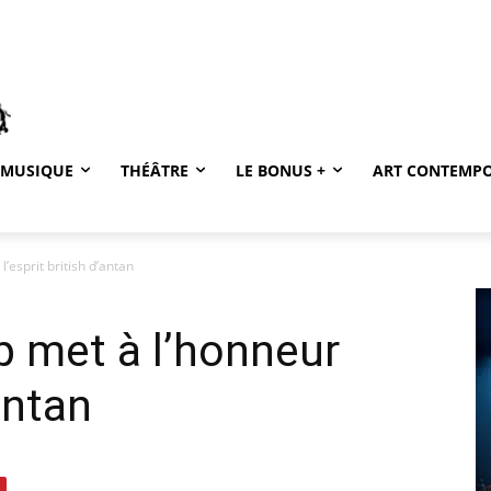
MUSIQUE
THÉÂTRE
LE BONUS +
ART CONTEMP
’esprit british d’antan
p met à l’honneur
’antan