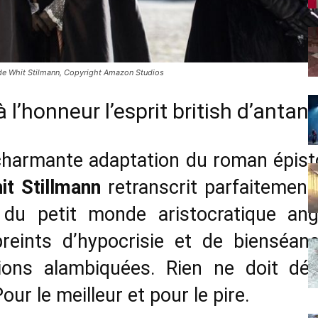
 de Whit Stilmann, Copyright Amazon Studios
l’honneur l’esprit british d’antan
charmante adaptation du roman épist
it Stillmann
retranscrit parfaitement 
s du petit monde aristocratique ang
reints d’hypocrisie et de bienséa
ions alambiquées. Rien ne doit dé
our le meilleur et pour le pire.