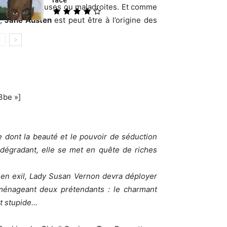
assées, charmeuses ou maladroites. Et comme
,
Jane Austen
est peut être à l’origine des
3be »]
e dont la beauté et le pouvoir de séduction
e dégradant, elle se met en quête de riches
e en exil, Lady Susan Vernon devra déployer
n ménageant deux prétendants : le charmant
nt stupide…