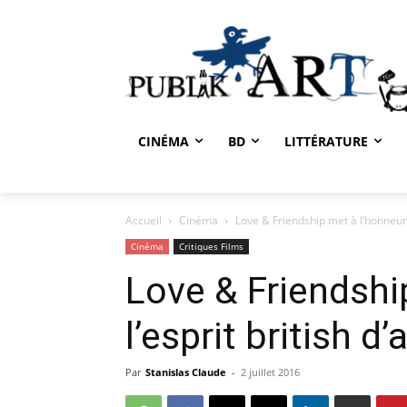
CINÉMA
BD
LITTÉRATURE
Accueil
Cinéma
Love & Friendship met à l’honneur l
Cinéma
Critiques Films
Love & Friendshi
l’esprit british d
Par
Stanislas Claude
-
2 juillet 2016