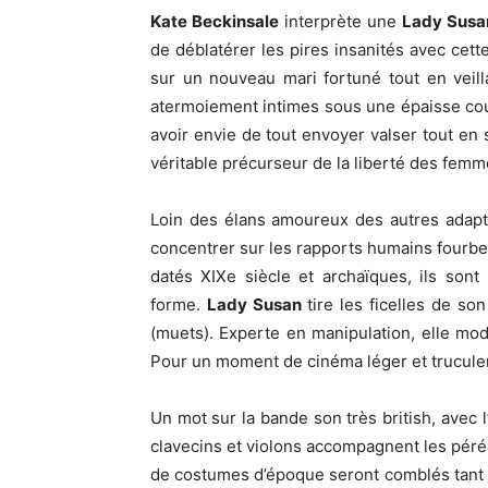
Kate Beckinsale
interprète une
Lady Susa
de déblatérer les pires insanités avec cet
sur un nouveau mari fortuné tout en veill
atermoiement intimes sous une épaisse co
avoir envie de tout envoyer valser tout en 
véritable précurseur de la liberté des femm
Loin des élans amoureux des autres adap
concentrer sur les rapports humains fourbe
datés XIXe siècle et archaïques, ils sont
forme.
Lady Susan
tire les ficelles de so
(muets). Experte en manipulation, elle mod
Pour un moment de cinéma léger et truculent
Un mot sur la bande son très british, avec 
clavecins et violons accompagnent les péré
de costumes d’époque seront comblés tant l