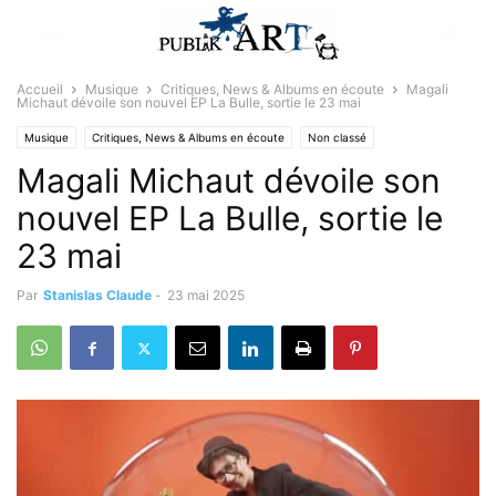
Accueil
Musique
Critiques, News & Albums en écoute
Magali
Michaut dévoile son nouvel EP La Bulle, sortie le 23 mai
Musique
Critiques, News & Albums en écoute
Non classé
Magali Michaut dévoile son
Sélectionné par la rédaction
nouvel EP La Bulle, sortie le
23 mai
Par
Stanislas Claude
-
23 mai 2025