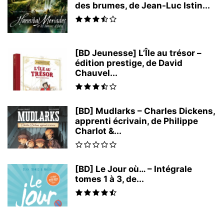
des brumes, de Jean-Luc Istin...
[BD Jeunesse] L’Île au trésor –
édition prestige, de David
Chauvel...
[BD] Mudlarks – Charles Dickens,
apprenti écrivain, de Philippe
Charlot &...
[BD] Le Jour où… – Intégrale
tomes 1 à 3, de...