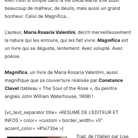
Rien n’est si simple dans la vie d’Ada Maria. Elle subit
beaucoup de malheur, de deuils, mais aussi un grand
bonheur. Celui de Magnifica…
L’auteur,
Maria Rosaria Valentini
, décrit merveilleusement
la nature qui les entoure, qui les fait vivre.
Magnifica
est
un livre qui se déguste, lentement. Avec volupté. Avec
poésie.
Magnifica
, un livre de Maria Rosaria Valentini, aussi
magnifique que sa couverture réalisée par
Constance
Clavel
(tableau « The Soul of the Rose », du peintre
anglais John William Waterhouse, 1908) !
[vc_text_separator title= »RESUME DE L’EDITEUR ET
INFOS » color= »custom » border_width= »5″
accent_color= »#1e73be »]
Trad. de l’italien par Lise