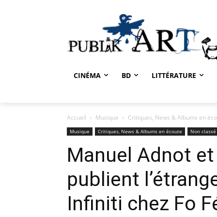
CINÉMA
BD
LITTÉRATURE
Accueil
Musique
Critiques, News & Albums en éc
Musique
Critiques, News & Albums en écoute
Non classé
Manuel Adnot e
publient l’étran
Infiniti chez Fo 