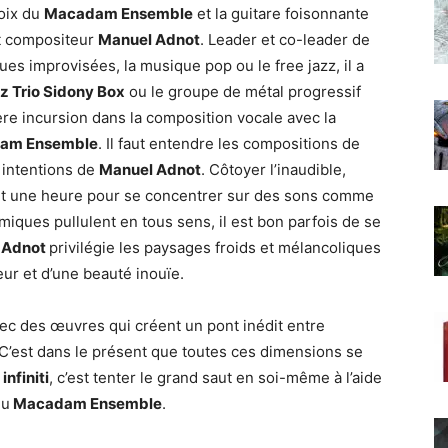
voix du
Macadam Ensemble
et la guitare foisonnante
et compositeur
Manuel Adnot
. Leader et co-leader de
s improvisées, la musique pop ou le free jazz, il a
z Trio Sidony Box
ou le groupe de métal progressif
re incursion dans la composition vocale avec la
am Ensemble
. Il faut entendre les compositions de
intentions de
Manuel Adnot
. Côtoyer l’inaudible,
sant une heure pour se concentrer sur des sons comme
miques pullulent en tous sens, il est bon parfois de se
 Adnot
privilégie les paysages froids et mélancoliques
ur et d’une beauté inouïe.
 avec des œuvres qui créent un pont inédit entre
C’est dans le présent que toutes ces dimensions se
infiniti
, c’est tenter le grand saut en soi-même à l’aide
du
Macadam Ensemble
.