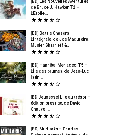
[BD] Les Nouvelles Aventures
de Bruce J. Hawker T2 –
L’Étoile...
[BD] Battle Chasers –
L’Intégrale, de Joe Madureira,
Munier Sharrieff &...
[BD] Hannibal Meriadec, T5 –
L’Île des brumes, de Jean-Luc
Istin...
[BD Jeunesse] L’Île au trésor –
édition prestige, de David
Chauvel...
[BD] Mudlarks – Charles
Dickens, apprenti écrivain, de