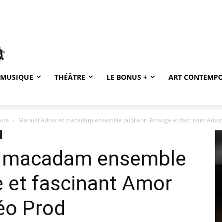
MUSIQUE
THÉÂTRE
LE BONUS +
ART CONTEMP
oute
Manuel Adnot et macadam ensemble publient l’étrange et fascinant Amor In
t macadam ensemble
ge et fascinant Amor
Féo Prod