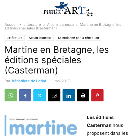
Accueil
Littérature
Album jeunesse
Martine en Bretagne, les
éditions spéciales (Casterman)
Littérature
Album jeunesse
Sélectionné par la rédaction
Martine en Bretagne, les
éditions spéciales
(Casterman)
Par
Bénédicte de Loriol
-
11 mai 2023
Les éditions
Casterman
nous
proposent dans les