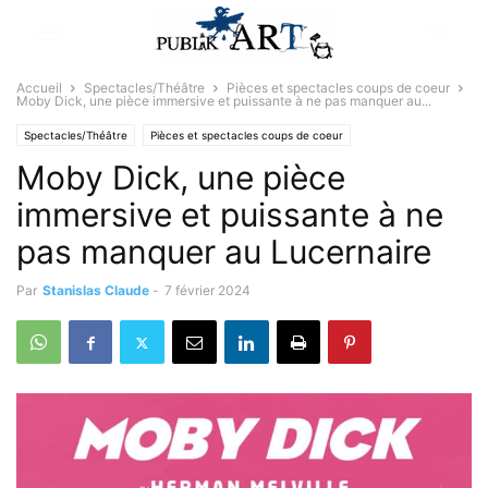
Accueil
Spectacles/Théâtre
Pièces et spectacles coups de coeur
Moby Dick, une pièce immersive et puissante à ne pas manquer au...
Spectacles/Théâtre
Pièces et spectacles coups de coeur
Moby Dick, une pièce
Sélectionné par la rédaction
immersive et puissante à ne
pas manquer au Lucernaire
Par
Stanislas Claude
-
7 février 2024