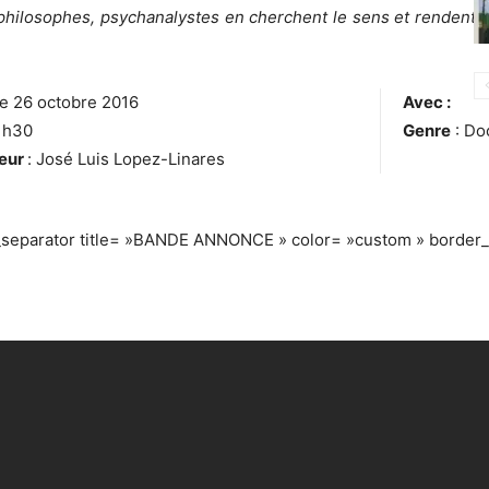
, philosophes, psychanalystes en cherchent le sens et rendent 
le 26 octobre 2016
Avec :
1h30
Genre
: Do
teur
: José Luis Lopez-Linares
_separator title= »BANDE ANNONCE » color= »custom » border_