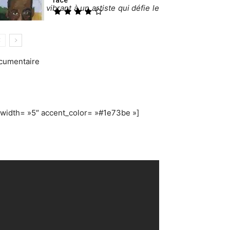
un hommage vibrant à un artiste qui défie le
cumentaire
width= »5″ accent_color= »#1e73be »]