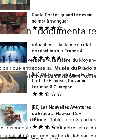
Paolo Conte : quand le dessin
se met à swinguer
ans un documentaire
« Apaches » : la danse en état
de rébellion sur France 4
peinture universelle. A la lisière du Moyen-
et onirique entreposé au
Musée du Prado
à
[BD] L’Odyssée – Intégrale, de
istoire ou de la musique de disserter sur le
Clotilde Bruneau, Giovanni
Lorusso & Giuseppe...
[BD] Les Nouvelles Aventures
de Bruce J. Hawker T2 –
nture la plus connue. Tableau en 3 parties
L’Étoile...
ité foisonnante. Pas un centimètre carré du
urs est attiré par une partie du tableau ou