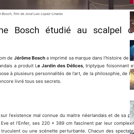
 Bosch, film de José Luis Lopez-Linares
me Bosch étudié au scalpel d
nom de
Jérôme Bosch
a imprimé sa marque dans l’histoire de la 
andais a produit L
e Jardin des Délices
, triptyque foisonnant 
e à plusieurs personnalités de l’art, de la philosophie, de l’h
encore livré tous ses secrets.
ur l’existence mal connue du maitre néerlandais et de sa pei
t Eve et l’Enfer, ses 220 x 389 cm fascinent par leur complex
il truculent ou une scénette perturbante. Chacun des spectate