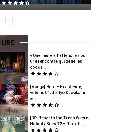
 LIRE
« Une heure à t’attendre » ou
une rencontre qui défie les
codes...
[Manga] Hunt – Beast Side,
volume 01, de Ryo Kawakami
&...
[BD] Beneath the Trees Where
Nobody Sees T2 – Rite of...