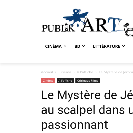
CINÉMA
BD
LITTÉRATURE
Accueil
Cinéma
A l'affiche
Le Mystère de Jérôm
Cinéma
A l'affiche
Critiques Films
Le Mystère de J
au scalpel dans
passionnant