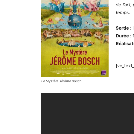
de l’art
temps.
Sortie
: 
Durée
: 
Réalisa
[vc_text
Le Mystère Jérôme Bosch