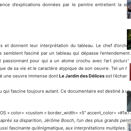
ence d’explications données par le peintre entretient la subj
s et donnent leur interprétation du tableau. Le chef d’orche
us semblent fasciné par un tableau qui dépasse l’entendement.
tat passionnant pour qui a un atome crochu avec l’art pictura
que de sa vie et le caractère atypique de son oeuvre. Tel un h
aissé une oeuvre immense dont
Le Jardin des Délices
est l’échanti
qui fascine toujours autant. Ce documentaire est destiné à un pu
FOS » color= »custom » border_width= »5″ accent_color= »#1e7
après sa disparition, Jérôme Bosch, l’un des plus grands peint
ssi fascinante qu’énigmatique, aux interprétations multiples. À 