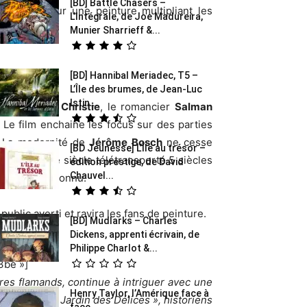
[BD] Battle Chasers –
ectivité pour une peinture multipliant les
L’Intégrale, de Joe Madureira,
Munier Sharrieff &...
[BD] Hannibal Meriadec, T5 –
L’Île des brumes, de Jean-Luc
Istin...
stre
William Christie
, le romancier
Salman
 Le film enchaine les focus sur des parties
l. La modernité de
Jérôme Bosch
ne cesse
[BD Jeunesse] L’Île au trésor –
omme du 20e siècle télétransporté 5 siècles
édition prestige, de David
Chauvel...
llon le plus connu.
blic averti et ravira les fans de peinture.
[BD] Mudlarks – Charles
Dickens, apprenti écrivain, de
Philippe Charlot &...
3be »]
res flamands, continue à intriguer avec une
Henry Taylor, l’Amérique face à
travers « Le Jardin des Délices », historiens
face