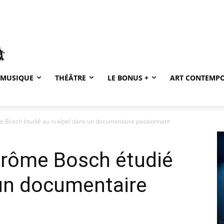
MUSIQUE
THÉÂTRE
LE BONUS +
ART CONTEMP
e Bosch étudié au scalpel dans un documentaire passionnant
érôme Bosch étudié
 un documentaire