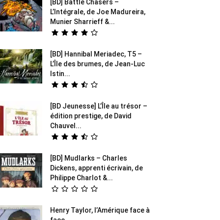
[BD] Battle Chasers –
L’Intégrale, de Joe Madureira,
Munier Sharrieff &...
[BD] Hannibal Meriadec, T5 –
L’Île des brumes, de Jean-Luc
Istin...
[BD Jeunesse] L’Île au trésor –
édition prestige, de David
Chauvel...
[BD] Mudlarks – Charles
Dickens, apprenti écrivain, de
Philippe Charlot &...
Henry Taylor, l’Amérique face à
face