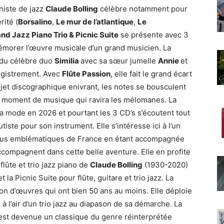
iste de jazz
Claude Bolling
célèbre notamment pour
rité (
Borsalino
,
Le mur de l’atlantique
,
Le
 and Jazz Piano Trio & Picnic Suite
se présente avec 3
émorer l’œuvre musicale d’un grand musicien. La
e du célèbre duo
Similia
avec sa sœur jumelle
Annie
et
egistrement. Avec
Flûte Passion
, elle fait le grand écart
jet discographique enivrant, les notes se bousculent
n moment de musique qui ravira les mélomanes. La
 la mode en 2026 et pourtant les 3 CD’s s’écoutent tout
iste pour son instrument. Elle s’intéresse ici à l’un
 plus emblématiques de France en étant accompagnée
compagnent dans cette belle aventure. Elle en profite
lûte et trio jazz piano de
Claude Bolling
(1930-2020)
 la Picnic Suite pour flûte, guitare et trio jazz. La
ion d’œuvres qui ont bien 50 ans au moins. Elle déploie
à l’air d’un trio jazz au diapason de sa démarche. La
t est devenue un classique du genre réinterprétée