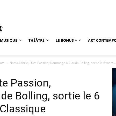
MUSIQUE
THÉÂTRE
LE BONUS +
ART CONTEMP
oute
Nadia Labrie, Flûte Passion, Hommage à Claude Bolling, sortie le 6 mars...
te Passion,
 Bolling, sortie le 6
Classique