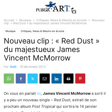
Accueil
Musique
Critiques, News & Albums en écoute
Nouveau
clip : « Red Dust » du majestueux James Vincent McMorrow
Musique
Critiques, News & Albums en écoute
Nouveau clip : « Red Dust »
du majestueux James
Vincent McMorrow
Par
Gaël
-
18 décembre 2013
On vous en parlait
ici
,
James Vincent McMorrow
a sorti il
y a peu un nouveau single –
Red Dust
, extrait de son
prochain album
Post Tropical
qui sortira le 14 janvier