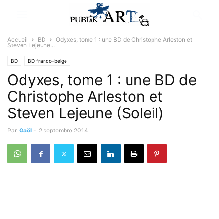
Accueil
BD
Odyxes, tome 1 : une BD de Christophe Arleston et
Steven Lejeune...
BD
BD franco-belge
Odyxes, tome 1 : une BD de
Christophe Arleston et
Steven Lejeune (Soleil)
Par
Gaël
-
2 septembre 2014