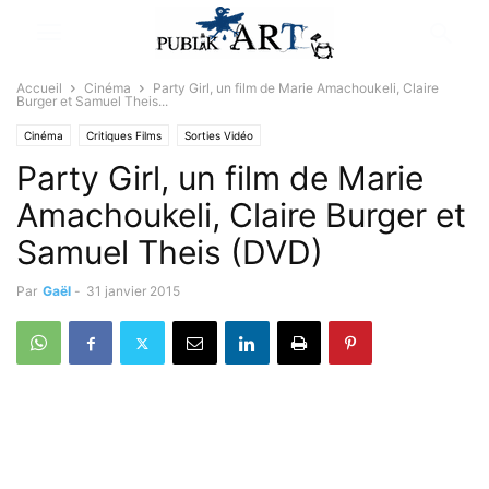
Accueil
Cinéma
Party Girl, un film de Marie Amachoukeli, Claire
Burger et Samuel Theis...
Cinéma
Critiques Films
Sorties Vidéo
Party Girl, un film de Marie
Amachoukeli, Claire Burger et
Samuel Theis (DVD)
Par
Gaël
-
31 janvier 2015