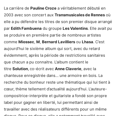
La carrière de
Pauline Croze
a véritablement débuté en
2003 avec son concert aux
Transmusicales de Rennes
où
elle a pu défendre les titres de son premier disque arrangé
par
Edith Fambuena
du groupe
Les Valentins
. Elle avait pu
se produire en première partie de nombreux artistes
comme
Miossec
,
M
,
Bernard Lavilliers
ou
Lhasa
. C’est
aujourd’hui le sixième album qui sort, avec du retard
évidemment, après la période de restrictions sanitaires
que chacun a pu connaitre. L’album contient le
titre
Solution
,
co-écrit avec
Anne Claverie
, avec la
chanteuse enregistrée dans… une armoire en bois. La
recherche du bonheur reste une thématique qui lui tient à
cœur, thème tellement d’actualité aujourd’hui. L’auteure-
compositrice-interprète et guitariste a fondé son propre
label pour gagner en liberté, lui permettant ainsi de
travailler avec des réalisateurs différents pour un même
disque. Pour ce disque, elle a notamment travaillé avec