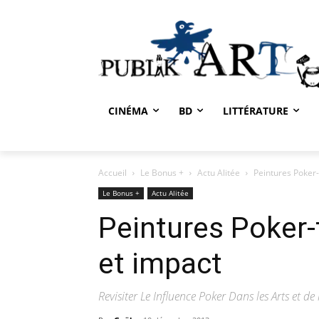
CINÉMA
BD
LITTÉRATURE
Accueil
Le Bonus +
Actu Alitée
Peintures Poker
Le Bonus +
Actu Alitée
Peintures Poker-
et impact
Revisiter Le Influence Poker Dans les Arts et de