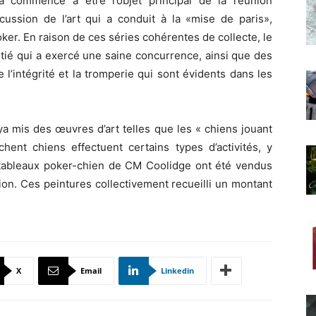
 commencé à être l’objet principal de la réunion
ssion de l’art qui a conduit à la «mise de paris»,
ker. En raison de ces séries cohérentes de collecte, le
itié qui a exercé une saine concurrence, ainsi que des
 l’intégrité et la tromperie qui sont évidents dans les
ya mis des œuvres d’art telles que les « chiens jouant
chent chiens effectuent certains types d’activités, y
 tableaux poker-chien de CM Coolidge ont été vendus
on. Ces peintures collectivement recueilli un montant
X
Email
Linkedin