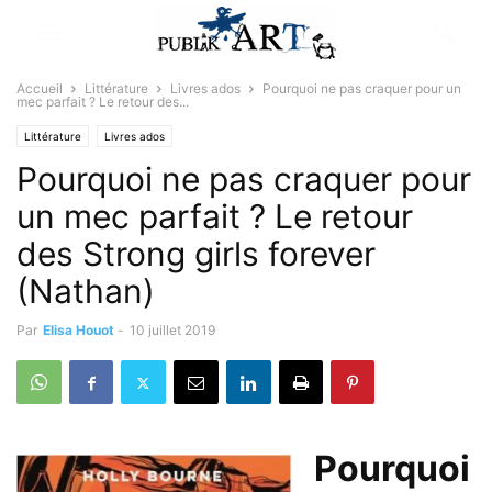
Accueil
Littérature
Livres ados
Pourquoi ne pas craquer pour un
mec parfait ? Le retour des...
Littérature
Livres ados
Pourquoi ne pas craquer pour
un mec parfait ? Le retour
des Strong girls forever
(Nathan)
Par
Elisa Houot
-
10 juillet 2019
Pourquoi