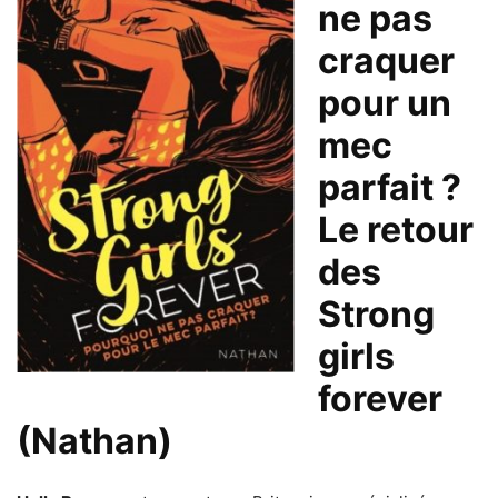
ne pas
craquer
pour un
mec
parfait ?
Le retour
des
Strong
girls
forever
(Nathan)