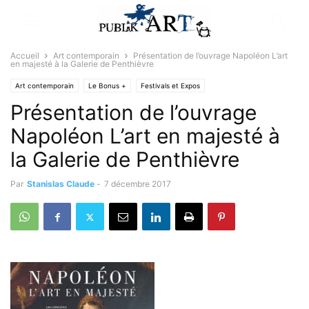
Accueil
Art contemporain
Présentation de l’ouvrage Napoléon L’art
en majesté à la Galerie de Penthièvre
Art contemporain
Le Bonus +
Festivals et Expos
Présentation de l’ouvrage
Napoléon L’art en majesté à
la Galerie de Penthièvre
Par
Stanislas Claude
-
7 décembre 2017