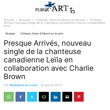
Accueil
Musique
Critiques, News & Albums en écoute
Presque
Arrivés, nouveau single de la chanteuse canadienne Leïla en collaboration
avec...
Musique
Critiques, News & Albums en écoute
Presque Arrivés, nouveau
single de la chanteuse
canadienne Leïla en
collaboration avec Charlie
Brown
Par
Bénédicte de Loriol
-
22 janvier 2014