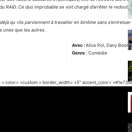
s du RAID. Ce duo improbable se voit chargé d’arrêter le redout
it déjà qu »ils parviennent à travailler en binôme sans s’entretu
s unes que les autres.
Avec :
Alice Pol, Dany Boon,
Genre
: Comédie
 » color= »custom » border_width= »5″ accent_color= »#1e73be