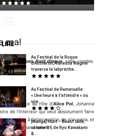
de mal
 LIRE
Au Festival de la Roque
m de
Dany Boon
,
Raid dingue
, salle comble.
d’Anthéron, Vanessa Wagner
traverse le labyrinthe...
Au Festival de Ramatuelle :
« Une heure à t’attendre » ou
une...
t plutôt grâce au rôle d’
Alice Pol
,
Johanna
stre de l’Interieur qui veut absolument faire
eptée, grâce à l’intervention de son papa, et
[Manga] Hunt – Beast Side,
eu dommage, quand même !
volume 01, de Ryo Kawakami
&...