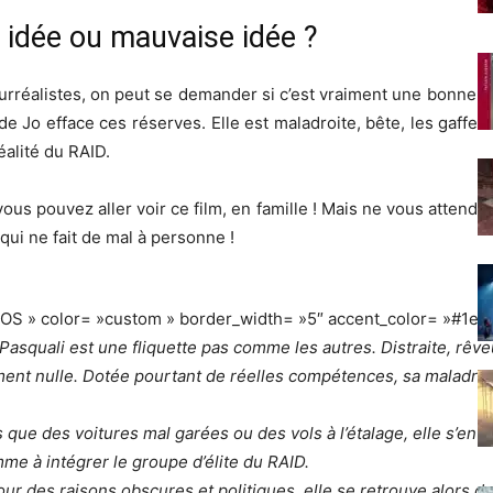
e idée ou mauvaise idée ?
rréalistes, on peut se demander si c’est vraiment une bonne i
e Jo efface ces réserves. Elle est maladroite, bête, les gaff
éalité du RAID.
ous pouvez aller voir ce film, en famille ! Mais ne vous attendez 
qui ne fait de mal à personne !
FOS » color= »custom » border_width= »5″ accent_color= »#1e7
asquali est une fliquette pas comme les autres. Distraite, rêveu
ent nulle. Dotée pourtant de réelles compétences, sa maladress
ue des voitures mal garées ou des vols à l’étalage, elle s’ent
mme à intégrer le groupe d’élite du RAID.
r des raisons obscures et politiques, elle se retrouve alors da