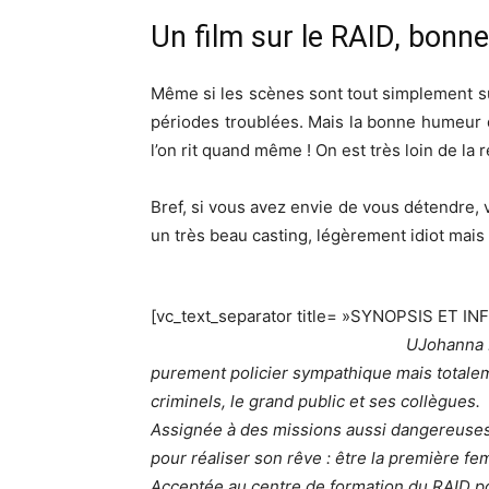
Un film sur le RAID, bonn
Même si les scènes sont tout simplement su
périodes troublées. Mais la bonne humeur d
l’on rit quand même ! On est très loin de la r
Bref, si vous avez envie de vous détendre, v
un très beau casting, légèrement idiot mais 
[vc_text_separator title= »SYNOPSIS ET IN
UJohanna P
purement policier sympathique mais totalem
criminels, le grand public et ses collègues.
Assignée à des missions aussi dangereuses q
pour réaliser son rêve : être la première fe
Acceptée au centre de formation du RAID pou