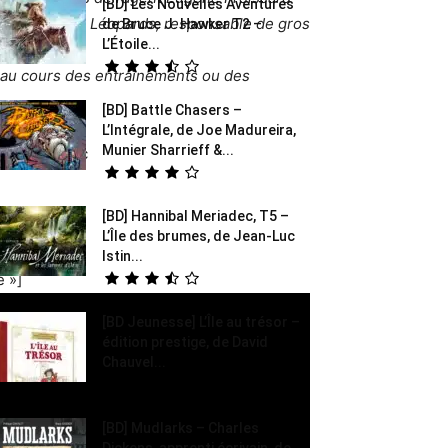
[BD] Les Nouvelles Aventures
able Gang des Léopards, responsable de gros
de Bruce J. Hawker T2 –
L’Étoile...
er au cours des entraînements ou des
[BD] Battle Chasers –
L’Intégrale, de Joe Madureira,
Munier Sharrieff &...
 Michel Blanc
[BD] Hannibal Meriadec, T5 –
L’Île des brumes, de Jean-Luc
Istin...
 »]
[BD Jeunesse] L’Île au trésor –
édition prestige, de David
Chauvel...
[BD] Mudlarks – Charles
Dickens, apprenti écrivain, de