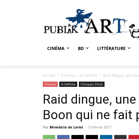
CINÉMA
BD
LITTÉRATURE
Accueil
Cinéma
A l'affiche
Raid dingue, une com
Cinéma
A l'affiche
Critiques Films
Raid dingue, un
Boon qui ne fait
Par
Bénédicte de Loriol
-
13 février 2017