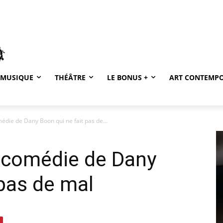
MUSIQUE
THÉÂTRE
LE BONUS +
ART CONTEMP
édie de Dany Boon qui ne fait pas de...
e comédie de Dany
 pas de mal