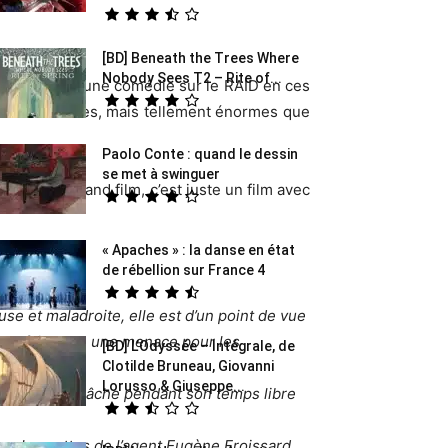
[BD] Beneath the Trees Where
Nobody Sees T2 – Rite of...
dée de faire une comédie sur le RAID en ces
es sont énormes, mais tellement énormes que
Paolo Conte : quand le dessin
se met à swinguer
pas à un grand film, c’est juste un film avec
« Apaches » : la danse en état
de rébellion sur France 4
3be »]
se et maladroite, elle est d’un point de vue
e fait d’elle une menace pour les
[BD] L’Odyssée – Intégrale, de
Clotilde Bruneau, Giovanni
Lorusso & Giuseppe...
raîne sans relâche pendant son temps libre
ns les pattes de l’agent Eugène Froissard