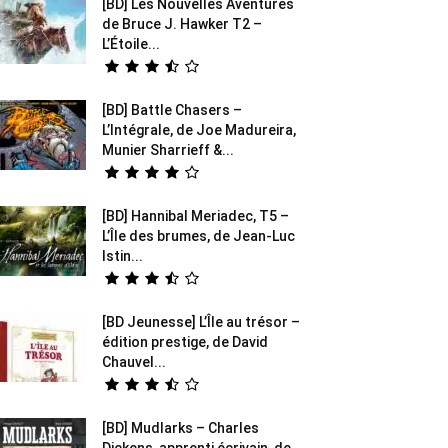
[BD] Les Nouvelles Aventures
de Bruce J. Hawker T2 –
L’Étoile...
[BD] Battle Chasers –
L’Intégrale, de Joe Madureira,
Munier Sharrieff &...
[BD] Hannibal Meriadec, T5 –
L’Île des brumes, de Jean-Luc
Istin...
[BD Jeunesse] L’Île au trésor –
édition prestige, de David
Chauvel...
[BD] Mudlarks – Charles
Dickens, apprenti écrivain, de