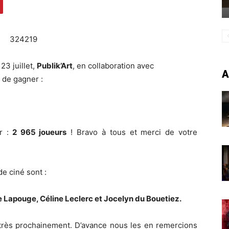
e 23 juillet,
Publik’Art
, en collaboration avec
A
é de gagner :
r :
2 965 joueurs
! Bravo à tous et merci de votre
e ciné sont :
e Lapouge, Céline Leclerc et Jocelyn du Bouetiez.
 très prochainement. D’avance nous les en remercions