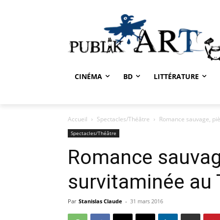
CINÉMA
BD
LITTÉRATURE
Accueil
Spectacles/Théâtre
Romance sauvage, piè
Spectacles/Théâtre
Romance sauvage
survitaminée au 
Par
Stanislas Claude
-
31 mars 2016