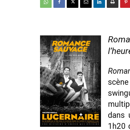
Roman
l’heur
Roma
scèn
swing
multip
dans 
1h20 