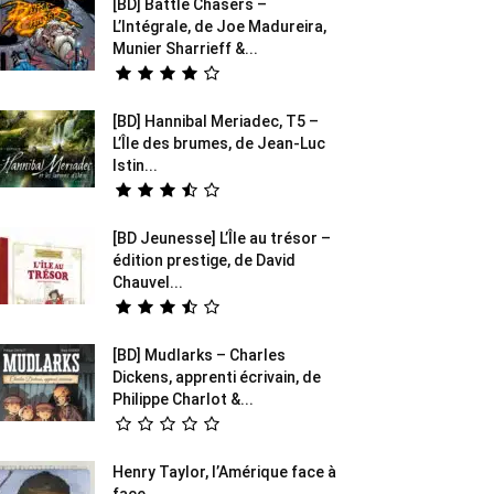
[BD] Battle Chasers –
L’Intégrale, de Joe Madureira,
Munier Sharrieff &...
[BD] Hannibal Meriadec, T5 –
L’Île des brumes, de Jean-Luc
Istin...
[BD Jeunesse] L’Île au trésor –
édition prestige, de David
Chauvel...
[BD] Mudlarks – Charles
Dickens, apprenti écrivain, de
Philippe Charlot &...
Henry Taylor, l’Amérique face à
face