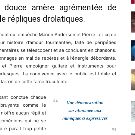
e douce amère agrémentée de
e répliques drolatiques.
ent qui empêche Manon Andersen et Pierre Lericq de
eur histoire d’amour tourmentée, faite de péripéties
mentaires se télescopent et se concluent en chansons.
sonnages en mal de repères et à l’énergie débordante.
et Pierre empoigner guitare et instruments pour
lesques. La connivence avec le public est totale et
larron de cette farce truculente.
sant ponctue chaque
Une démonstration
s bruyants comme le
survitaminée aux
n’offre aucun répit et
mimiques si expressives
 comédiens qui ne se
re parait trop petite