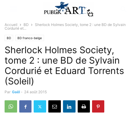
Accueil
BD
Sherlock Holmes Society, tome 2 : une BD de Sylvain
Cordurié et...
BD
BD franco-belge
Sherlock Holmes Society,
tome 2 : une BD de Sylvain
Cordurié et Eduard Torrents
(Soleil)
Par
Gaël
-
24 août 2015