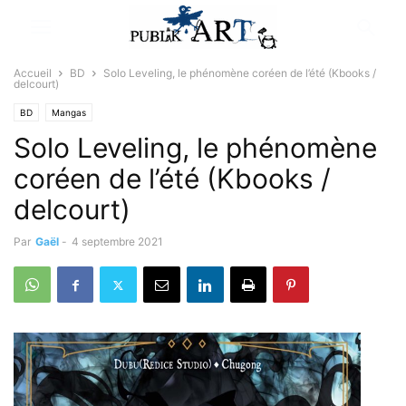
Accueil
BD
Solo Leveling, le phénomène coréen de l’été (Kbooks /
delcourt)
BD
Mangas
Solo Leveling, le phénomène
coréen de l’été (Kbooks /
delcourt)
Par
Gaël
-
4 septembre 2021