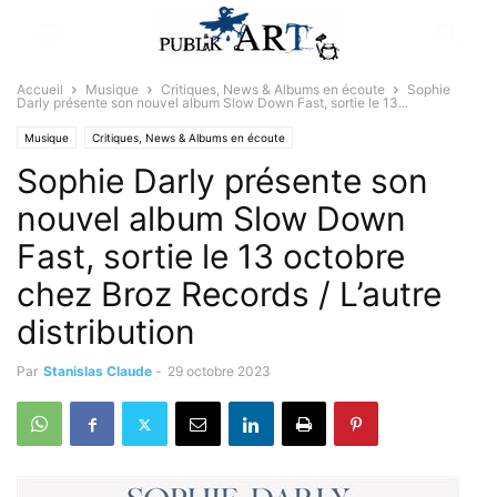
Accueil
Musique
Critiques, News & Albums en écoute
Sophie
Darly présente son nouvel album Slow Down Fast, sortie le 13...
Musique
Critiques, News & Albums en écoute
Sophie Darly présente son
nouvel album Slow Down
Fast, sortie le 13 octobre
chez Broz Records / L’autre
distribution
Par
Stanislas Claude
-
29 octobre 2023