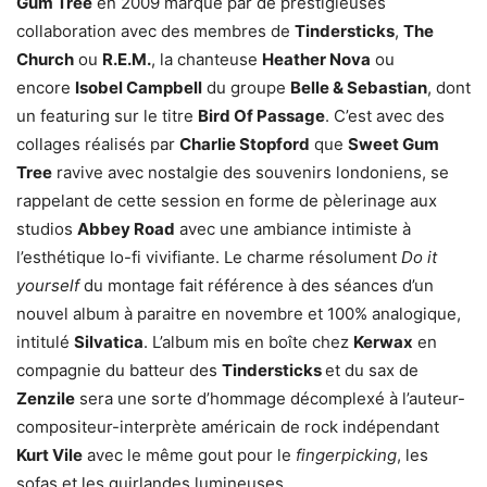
Gum Tree
en 2009 marqué par de prestigieuses
collaboration avec des membres de
Tindersticks
,
The
Church
ou
R.E.M.
, la chanteuse
Heather Nova
ou
encore
Isobel Campbell
du groupe
Belle & Sebastian
, dont
un featuring sur le titre
Bird Of Passage
. C’est avec des
collages réalisés par
Charlie Stopford
que
Sweet Gum
Tree
ravive avec nostalgie des souvenirs londoniens, se
rappelant de cette session en forme de pèlerinage aux
studios
Abbey Road
avec une ambiance intimiste à
l’esthétique lo-fi vivifiante. Le charme résolument
Do it
yourself
du montage fait référence à des séances d’un
nouvel album à paraitre en novembre et 100% analogique,
intitulé
Silvatica
. L’album mis en boîte chez
Kerwax
en
compagnie du batteur des
Tindersticks
et du sax de
Zenzile
sera une sorte d’hommage décomplexé à l’auteur-
compositeur-interprète américain de rock indépendant
Kurt Vile
avec le même gout pour le
fingerpicking
, les
sofas et les guirlandes lumineuses.