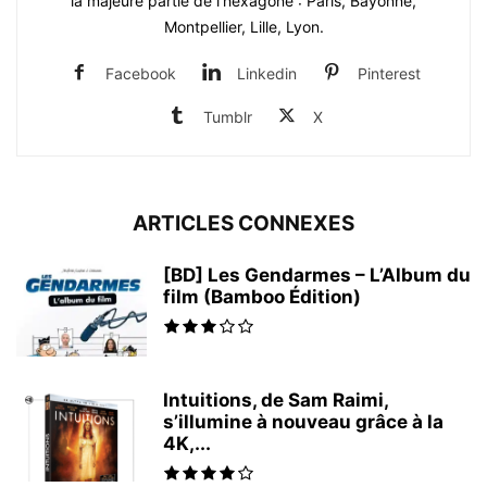
la majeure partie de l'hexagone : Paris, Bayonne,
Montpellier, Lille, Lyon.
Facebook
Linkedin
Pinterest
Tumblr
X
ARTICLES CONNEXES
[BD] Les Gendarmes – L’Album du
film (Bamboo Édition)
Intuitions, de Sam Raimi,
s’illumine à nouveau grâce à la
4K,...