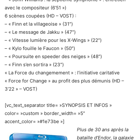
avec le compositeur (6’51 »)
6 scènes coupées (HD – VOST) :
– « Finn et la villageoise » (31″)
– « Le message de Jakku » (47″)
– « Vitesse lumière pour les X-Wings » (22″)
– « Kylo fouille le Faucon » (50″)
– « Poursuite en speeder des neiges » (48″)
– « Finn s’en sortira » (23″)
« La Force du changemement » : l’initiative caritative
« Force for Change » au profit des plus démunis (HD –
3’22 » – VOST)
[vc_text_separator title= »SYNOPSIS ET INFOS »
color= »custom » border_width= »5″
accent_color= »#1e73be »]
Plus de 30 ans après la
bataille d’Endor, la galaxie