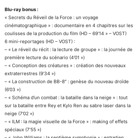
Blu-ray bonus :
« Secrets du Réveil de la Force : un voyage
cinématographique » : documentaire en 4 chapitres sur les
coulisses de la production du film (HD – 69’14 » – VOST)
6 mini-reportages (HD – VOST) :
– « Le réveil du récit : la lecture de groupe » : la journée de
première lecture du scénario (4’01 »)
– « Conception des créatures » : création des nouveaux
extraterrestres (9’34 »)
– « La construction de BB-8″ : genèse du nouveau droïde
(6’03 »)
– « Schéma d’un combat : la bataille dans la neige » : tout
sur la bataille entre Rey et Kylo Ren au sabre laser dans la
neige (7’02 »)
– « ILM : la magie visuelle de la Force » : making of effets
spéciaux (7’55 »)
– « John Williams : la septième symphonie » : entretien