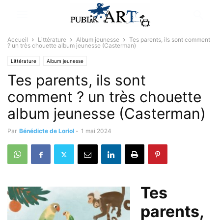
Accueil
Littérature
Album jeunesse
Tes parents, ils sont comment
? un très chouette album jeunesse (Casterman)
Littérature
Album jeunesse
Tes parents, ils sont
comment ? un très chouette
album jeunesse (Casterman)
Par
Bénédicte de Loriol
-
1 mai 2024
Tes
parents,