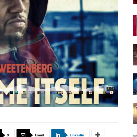
X
Email
Linkedin