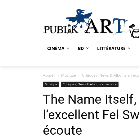
CINÉMA
BD
LITTÉRATURE
Accueil
Musique
Critiques, News & Albums en éc
Musique
Critiques, News & Albums en écoute
The Name Itself, 
l’excellent Fel S
écoute