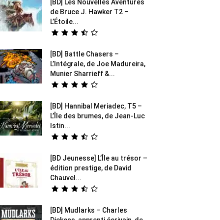
[BD] Les Nouvelles Aventures
de Bruce J. Hawker T2 –
L’Étoile...
[BD] Battle Chasers –
L’Intégrale, de Joe Madureira,
Munier Sharrieff &...
[BD] Hannibal Meriadec, T5 –
L’Île des brumes, de Jean-Luc
Istin...
[BD Jeunesse] L’Île au trésor –
édition prestige, de David
Chauvel...
[BD] Mudlarks – Charles
Dickens, apprenti écrivain, de