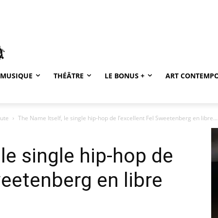
MUSIQUE
THÉÂTRE
LE BONUS +
ART CONTEMP
oute
The Name Itself, le single hip-hop de l’excellent Fel Sweetenberg en libre...
le single hip-hop de
weetenberg en libre