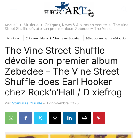
Accueil
Musique
Critiques, News & Albums en écoute
The Vine
Street Shuffle dévoile son premier album Zebedee – The Vine...
Musique
Critiques, News & Albums en écoute
Sélectionné par la rédaction
The Vine Street Shuffle
dévoile son premier album
Zebedee – The Vine Street
Shuffle does Earl Hooker
chez Rock’n’Hall / Dixiefrog
Par
Stanislas Claude
-
12 novembre 2025