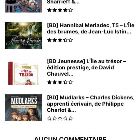
Sharrieff &...
[BD] Hannibal Meriadec, T5 – L’Île
des brumes, de Jean-Luc Istin...
[BD Jeunesse] L’Île au trésor –
édition prestige, de David
Chauvel...
[BD] Mudlarks – Charles Dickens,
apprenti écrivain, de Philippe
Charlot &...
AUCUN COMMENTAIRE