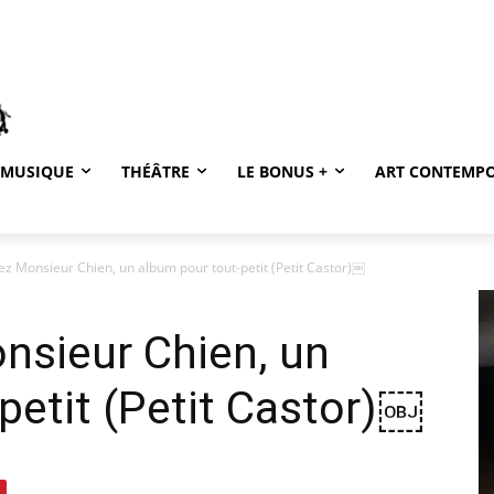
MUSIQUE
THÉÂTRE
LE BONUS +
ART CONTEMP
z Monsieur Chien, un album pour tout-petit (Petit Castor)￼
nsieur Chien, un
petit (Petit Castor)￼