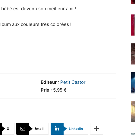
 bébé est devenu son meilleur ami !
i album aux couleurs très colorées !
Editeur
:
Petit Castor
Prix
: 5,95 €
X
Email
Linkedin