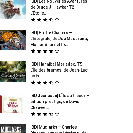
[BD] Les Nouvelles Aventures
de Bruce J. Hawker T2 –
L’Étoile...
[BD] Battle Chasers –
L’Intégrale, de Joe Madureira,
Munier Sharrieff &...
[BD] Hannibal Meriadec, T5 –
L’Île des brumes, de Jean-Luc
Istin...
[BD Jeunesse] L’Île au trésor –
édition prestige, de David
Chauvel...
[BD] Mudlarks – Charles
Dickens, apprenti écrivain, de