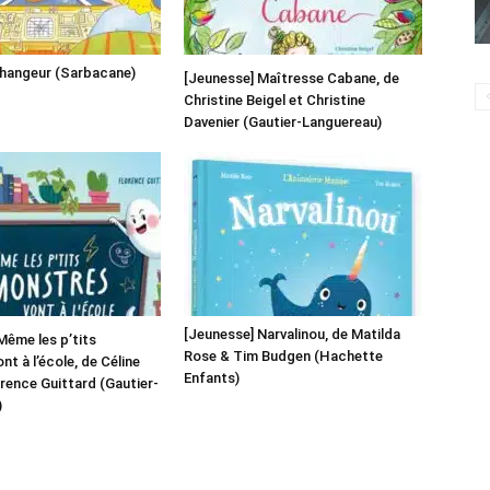
changeur (Sarbacane)
[Jeunesse] Maîtresse Cabane, de
Christine Beigel et Christine
Davenier (Gautier-Languereau)
[Jeunesse] Narvalinou, de Matilda
Même les p’tits
Rose & Tim Budgen (Hachette
t à l’école, de Céline
Enfants)
orence Guittard (Gautier-
)