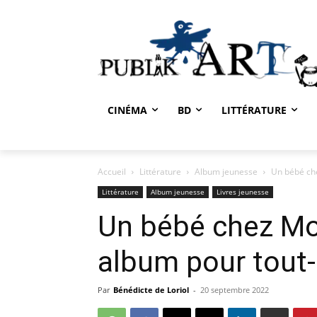
CINÉMA
BD
LITTÉRATURE
Accueil
Littérature
Album jeunesse
Un bébé che
Littérature
Album jeunesse
Livres jeunesse
Un bébé chez Mo
album pour tout-
Par
Bénédicte de Loriol
-
20 septembre 2022