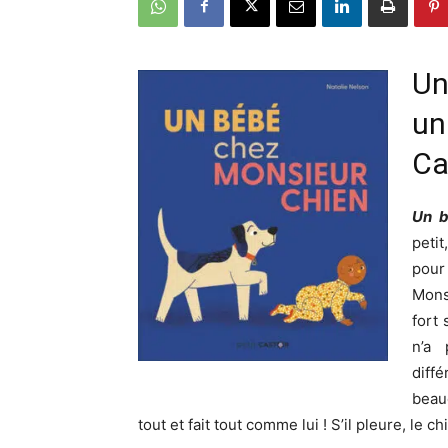
Un
un
Ca
Un b
petit
pour
Mons
fort 
n’a 
diff
beau
tout et fait tout comme lui ! S’il pleure, le chi